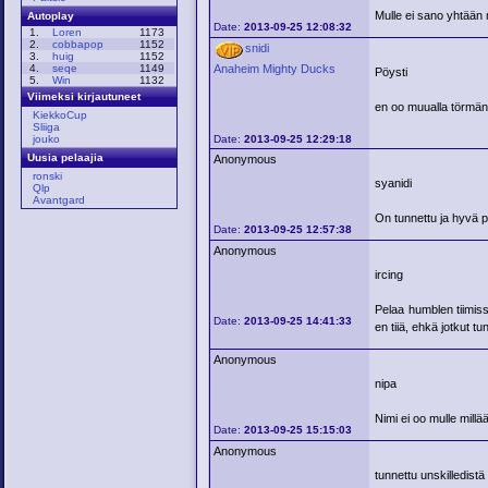
Mulle ei sano yhtään 
Autoplay
Date:
2013-09-25 12:08:32
1.
Loren
1173
2.
cobbapop
1152
snidi
3.
huig
1152
Anaheim Mighty Ducks
4.
seqe
1149
Pöysti
5.
Win
1132
Viimeksi kirjautuneet
en oo muualla törmänn
KiekkoCup
Sliiga
Date:
2013-09-25 12:29:18
jouko
Uusia pelaajia
Anonymous
ronski
syanidi
Qlp
Avantgard
On tunnettu ja hyvä 
Date:
2013-09-25 12:57:38
Anonymous
ircing
Pelaa humblen tiimiss
Date:
2013-09-25 14:41:33
en tiiä, ehkä jotkut tu
Anonymous
nipa
Nimi ei oo mulle millä
Date:
2013-09-25 15:15:03
Anonymous
tunnettu unskilledistä