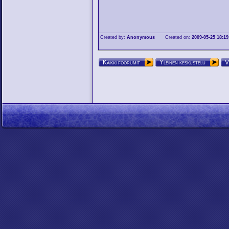
Created by:
Anonymous
Created on:
2009-05-25 18:19
Kaikki foorumit
Yleinen keskustelu
V