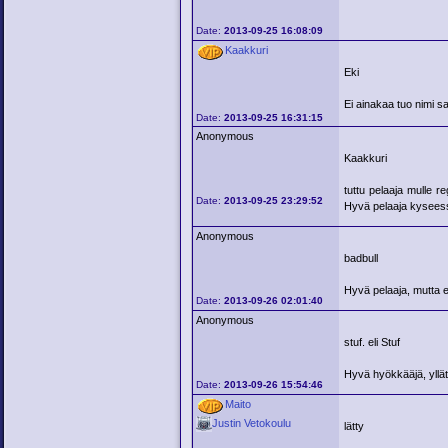
Date:
2013-09-25 16:08:09
Kaakkuri
Eki
Ei ainakaa tuo nimi 
Date:
2013-09-25 16:31:15
Anonymous
Kaakkuri
tuttu pelaaja mulle r
Date:
2013-09-25 23:29:52
Hyvä pelaaja kyseess
Anonymous
badbull
Hyvä pelaaja, mutta 
Date:
2013-09-26 02:01:40
Anonymous
stuf. eli Stuf
Hyvä hyökkääjä, yllät
Date:
2013-09-26 15:54:46
Maito
Justin Vetokoulu
lätty