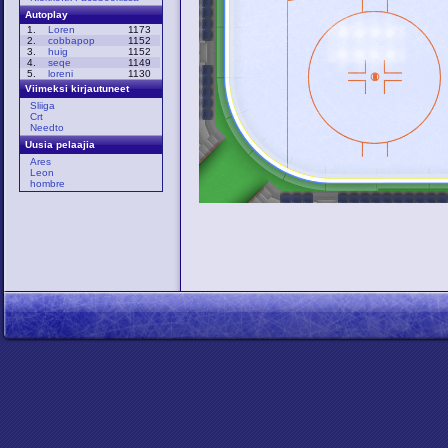
Autoplay
1.
Loren
1173
2.
cobbapop
1152
3.
huig
1152
4.
seqe
1149
5.
loreni
1130
Viimeksi kirjautuneet
Sliiga
Crt
Needto
Uusia pelaajia
Ares
Leon
hombre