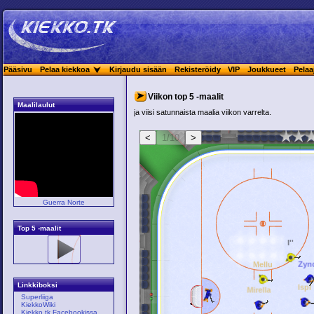
Pääsivu
Pelaa kiekkoa
Kirjaudu sisään
Rekisteröidy
VIP
Joukkueet
Pelaa
Viikon top 5 -maalit
Maalilaulut
ja viisi satunnaista maalia viikon varrelta.
Guerra Norte
Top 5 -maalit
Linkkiboksi
Superliiga
KiekkoWiki
Kiekko.tk Facebookissa