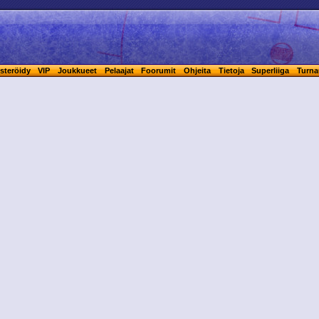
steröidy
VIP
Joukkueet
Pelaajat
Foorumit
Ohjeita
Tietoja
Superliiga
Turna