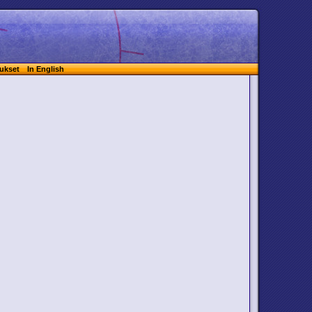
ukset
In English