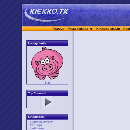
Pääsivu
Pelaa kiekkoa
Kirjaudu sisään
Reki
Logogalleria
Siat
Top 5 -maalit
Linkkiboksi
Super Mäkihyppy
1vs1-liiga
KiekkoWiki