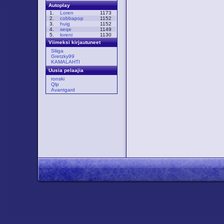
Autoplay
1.
Loren
1173
2.
cobbapop
1152
3.
huig
1152
4.
seqe
1149
5.
loreni
1130
Viimeksi kirjautuneet
Sliiga
Gretzky99
KAMALAHTI
Uusia pelaajia
ronski
Qlp
Avantgard