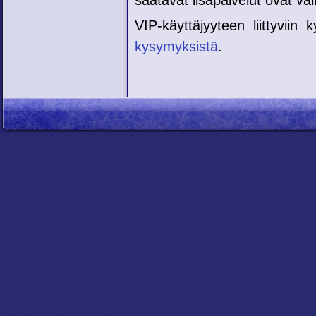
saatavat lisäpalvelut ovat vai
VIP-käyttäjyyteen liittyvi
kysymyksistä
.