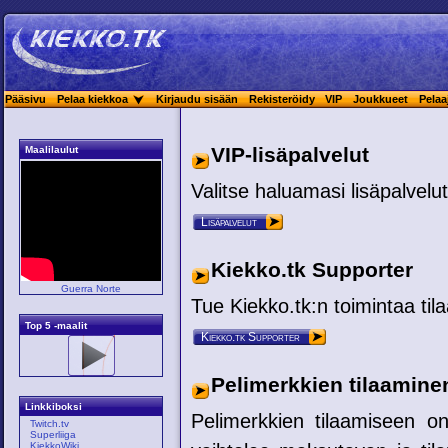
Pääsivu
Pelaa kiekkoa
Kirjaudu sisään
Rekisteröidy
VIP
Joukkueet
Pelaa
VIP-lisäpalvelut
Maalilaulut
Valitse haluamasi lisäpalvelut
Lisäpalvelut
Kiekko.tk Supporter
Guerra Norte
Tue Kiekko.tk:n toimintaa til
Top 5 -maalit
Kiekko.tk Supporter
Pelimerkkien tilaamine
Linkkiboksi
Pelimerkkien tilaamiseen on
Twitch.tv
Superliiga
KiekkoWiki