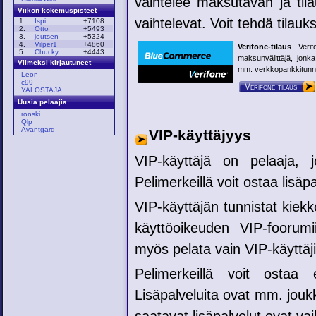
vaihtelee maksutavan ja t
Viikon kokemuspisteet
vaihtelevat. Voit tehdä tilauks
1.
Ispi
+7108
2.
Otto
+5493
3.
joutsen
+5324
4.
Vilper1
+4860
Verifone-tilaus
- Verif
5.
Chucky
+4443
maksunvälittäjä, jonk
Viimeksi kirjautuneet
mm. verkkopankkitunnu
Leon
c99
Verifone-tilaus
YALOSTAJA
Uusia pelaajia
ronski
Qlp
Avantgard
VIP-käyttäjyys
VIP-käyttäjä on pelaaja, 
Pelimerkeillä voit ostaa lisäp
VIP-käyttäjän tunnistat kiekk
käyttöoikeuden VIP-foorumi
myös pelata vain VIP-käyttäjil
Pelimerkeillä voit ostaa e
Lisäpalveluita ovat mm. jouk