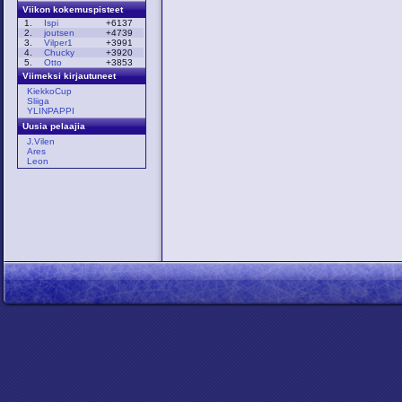
Viikon kokemuspisteet
1.
Ispi
+6137
2.
joutsen
+4739
3.
Vilper1
+3991
4.
Chucky
+3920
5.
Otto
+3853
Viimeksi kirjautuneet
KiekkoCup
Sliiga
YLINPAPPI
Uusia pelaajia
J.Vilen
Ares
Leon