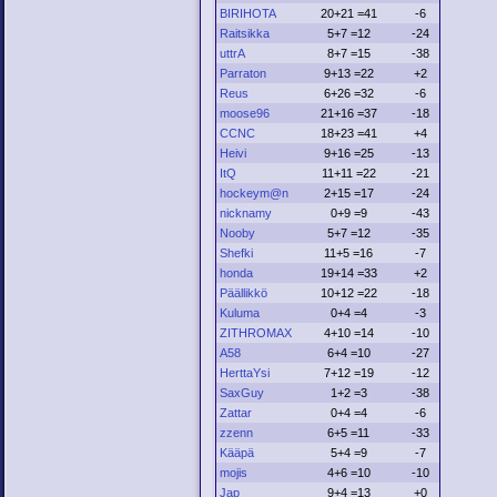
BIRIHOTA
20+21 =41
-6
Raitsikka
5+7 =12
-24
uttrA
8+7 =15
-38
Parraton
9+13 =22
+2
Reus
6+26 =32
-6
moose96
21+16 =37
-18
CCNC
18+23 =41
+4
Heivi
9+16 =25
-13
ItQ
11+11 =22
-21
hockeym@n
2+15 =17
-24
nicknamy
0+9 =9
-43
Nooby
5+7 =12
-35
Shefki
11+5 =16
-7
honda
19+14 =33
+2
Päällikkö
10+12 =22
-18
Kuluma
0+4 =4
-3
ZITHROMAX
4+10 =14
-10
A58
6+4 =10
-27
HerttaYsi
7+12 =19
-12
SaxGuy
1+2 =3
-38
Zattar
0+4 =4
-6
zzenn
6+5 =11
-33
Kääpä
5+4 =9
-7
mojis
4+6 =10
-10
Jap
9+4 =13
+0