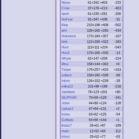
Nisse
61+342 =403
-233
Crow
37+176 =213
-453
epmt
61+230 =291
-206
NoFear
91+347 =438
-31
Klop
210+198 =408
-502
aim
105+160 =265
-434
Nokinenä
173+184 =357
-107
bink
122+200 =322
-183
Hunt
113+111 =224
-543
Hoc6
170+165 =335
-13
Whyte
62+147 =209
-224
0ltsu
158+144 =302
+0
Timpe
176+257 =433
+161
zeliard
158+180 =338
-69
Inkeri
126+102 =228
-28
miika22
101+98 =199
-216
Jaettlask
78+123 =201
+90
SILPPURI
70+59 =129
-341
Jebei
44+80 =124
-128
Liukaz2
47+84 =131
+2
komu
63+62 =125
-54
Geflado
54+90 =144
+1
linda17
26+61 =87
-189
mato
12+52 =64
-112
kössi
25+52 =77
-63