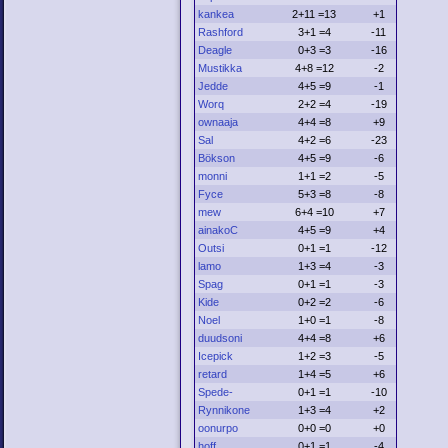
kankea
2+11 =13
+1
Rashford
3+1 =4
-11
Deagle
0+3 =3
-16
Mustikka
4+8 =12
-2
Jedde
4+5 =9
-1
Worq
2+2 =4
-19
ownaaja
4+4 =8
+9
Sal
4+2 =6
-23
Bökson
4+5 =9
-6
monni
1+1 =2
-5
Fyce
5+3 =8
-8
mew
6+4 =10
+7
ainakoC
4+5 =9
+4
Outsi
0+1 =1
-12
lamo
1+3 =4
-3
Spag
0+1 =1
-3
Kide
0+2 =2
-6
Noel
1+0 =1
-8
duudsoni
4+4 =8
+6
Icepick
1+2 =3
-5
retard
1+4 =5
+6
Spede-
0+1 =1
-10
Rynnikone
1+3 =4
+2
oonurpo
0+0 =0
+0
hoff
0+1 =1
-4