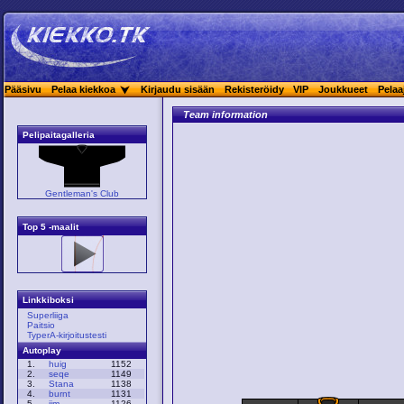
Pääsivu
Pelaa kiekkoa
Kirjaudu sisään
Rekisteröidy
VIP
Joukkueet
Pelaa
Team information
Pelipaitagalleria
Gentleman's Club
Top 5 -maalit
Linkkiboksi
Superliiga
Paitsio
TyperA-kirjoitustesti
Autoplay
1.
huig
1152
2.
seqe
1149
3.
Stana
1138
4.
burnt
1131
5.
jim
1126