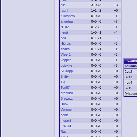
eliö
3+0 =3
+3
ruuni
1+1 =2
+0
tukeshow
0+0 =0
-1
angelina
0+0 =0
-7
NTä2
0+2 =2
-1
nenä
1+0 =1
-4
nda
0+1 =1
-8
Hjördis
0+0 =0
-5
shaka
0+1 =1
-1
Vilper1
0+0 =0
-3
Jeppee
0+0 =0
-1
Viikko
pcjokke
0+0 =0
-3
pelimuo
S11rappi
0+0 =0
+0
2vs2
Shifty
0+0 =0
+0
3vs3
Tiq
0+0 =0
+0
4vs4
Ton87
0+0 =0
+0
5vs5
brenkku
0+0 =0
+0
(yhteen
Brown...
0+0 =0
+0
Höök3
0+0 =0
+0
Varjonen
0+0 =0
+0
nebis
0+0 =0
+0
moseri
0+0 =0
+0
-PAKKI-
0+0 =0
+0
Raz
0+0 =0
+0