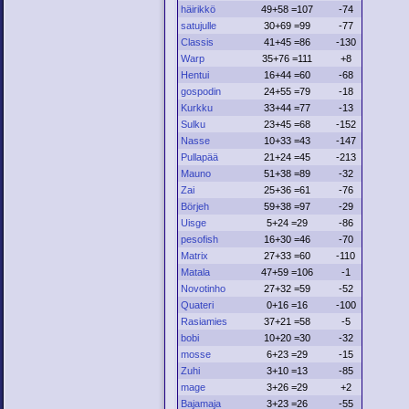
häirikkö
49+58 =107
-74
satujulle
30+69 =99
-77
Classis
41+45 =86
-130
Warp
35+76 =111
+8
Hentui
16+44 =60
-68
gospodin
24+55 =79
-18
Kurkku
33+44 =77
-13
Sulku
23+45 =68
-152
Nasse
10+33 =43
-147
Pullapää
21+24 =45
-213
Mauno
51+38 =89
-32
Zai
25+36 =61
-76
Börjeh
59+38 =97
-29
Uisge
5+24 =29
-86
pesofish
16+30 =46
-70
Matrix
27+33 =60
-110
Matala
47+59 =106
-1
Novotinho
27+32 =59
-52
Quateri
0+16 =16
-100
Rasiamies
37+21 =58
-5
bobi
10+20 =30
-32
mosse
6+23 =29
-15
Zuhi
3+10 =13
-85
mage
3+26 =29
+2
Bajamaja
3+23 =26
-55