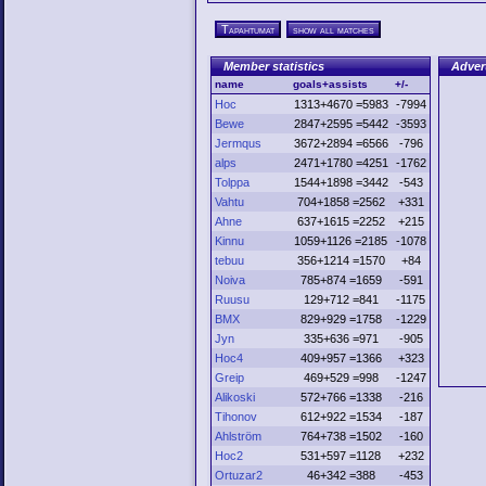
Tapahtumat
show all matches
Member statistics
Adver
name
goals+assists
+/-
Hoc
1313+4670 =5983
-7994
Bewe
2847+2595 =5442
-3593
Jermqus
3672+2894 =6566
-796
alps
2471+1780 =4251
-1762
Tolppa
1544+1898 =3442
-543
Vahtu
704+1858 =2562
+331
Ahne
637+1615 =2252
+215
Kinnu
1059+1126 =2185
-1078
tebuu
356+1214 =1570
+84
Noiva
785+874 =1659
-591
Ruusu
129+712 =841
-1175
BMX
829+929 =1758
-1229
Jyn
335+636 =971
-905
Hoc4
409+957 =1366
+323
Greip
469+529 =998
-1247
Alikoski
572+766 =1338
-216
Tihonov
612+922 =1534
-187
Ahlström
764+738 =1502
-160
Hoc2
531+597 =1128
+232
Ortuzar2
46+342 =388
-453