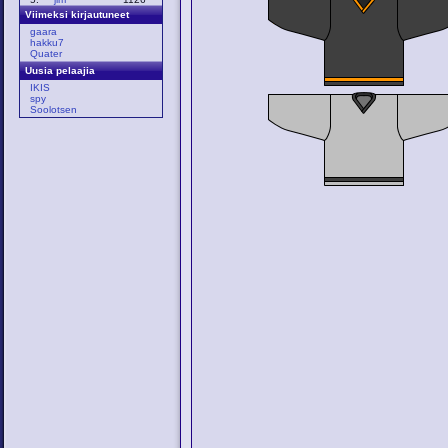
Viimeksi kirjautuneet
gaara
hakku7
Quater
Uusia pelaajia
IKIS
spy
Soolotsen