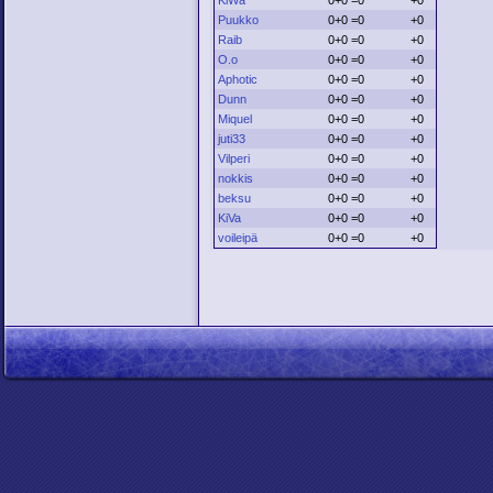
KiWa
0+0 =0
+0
Puukko
0+0 =0
+0
Raib
0+0 =0
+0
O.o
0+0 =0
+0
Aphotic
0+0 =0
+0
Dunn
0+0 =0
+0
Miquel
0+0 =0
+0
juti33
0+0 =0
+0
Vilperi
0+0 =0
+0
nokkis
0+0 =0
+0
beksu
0+0 =0
+0
KiVa
0+0 =0
+0
voileipä
0+0 =0
+0