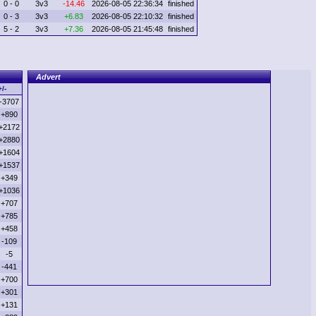
0 - 0
3v3
-14.46
2026-08-05 22:36:34
finished
0 - 3
3v3
+6.83
2026-08-05 22:10:32
finished
5 - 2
3v3
+7.36
2026-08-05 21:45:48
finished
Advert
+/-
-3707
+890
+2172
+2880
+1604
+1537
+349
+1036
+707
+785
+458
-109
-5
-441
+700
+301
+131