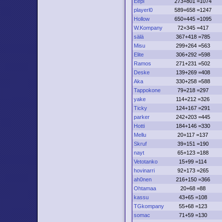
Eepi
273+801 =1074
playerl0
589+658 =1247
Hollow
650+445 =1095
W.Kompany
72+345 =417
sälä
367+418 =785
Misu
299+264 =563
Elite
306+292 =598
Ramos
271+231 =502
Deske
139+269 =408
Aka
330+258 =588
Tappokone
79+218 =297
yake
114+212 =326
Ticky
124+167 =291
parker
242+203 =445
Hotti
184+146 =330
Mellu
20+117 =137
Skruf
39+151 =190
nayt
65+123 =188
Vetotanko
15+99 =114
hovinarri
92+173 =265
ah0nen
216+150 =366
Ohtamaa
20+68 =88
kassu
43+65 =108
TGkompany
55+68 =123
somac
71+59 =130