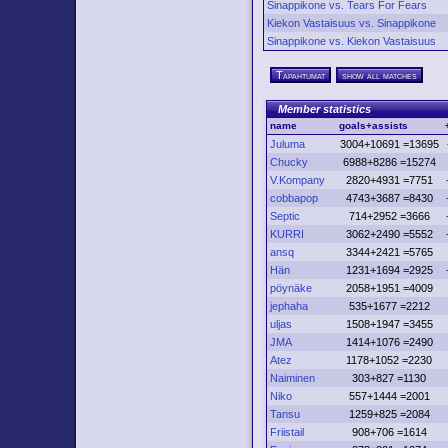
Sinappikone vs. Tears For Fears
Kiekon Vastaisuus vs. Sinappikone
Sinappikone vs. Kiekon Vastaisuus
Tapahtumat
show all matches
Member statistics
name
goals+assists
Juluma
3004+10691 =13695
Chucky
6988+8286 =15274
V.Kompany
2820+4931 =7751
cobbapop
4743+3687 =8430
Septic
714+2952 =3666
KURRI
3062+2490 =5552
ansq
3344+2421 =5765
Hän
1231+1694 =2925
pöynäke
2058+1951 =4009
jephaha
535+1677 =2212
uljas
1508+1947 =3455
JMA
1414+1076 =2490
Atez
1178+1052 =2230
Naiminen
303+827 =1130
Niko
557+1444 =2001
Tansu
1259+825 =2084
Friistail
908+706 =1614