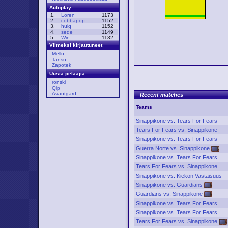
Autoplay
1.
Loren
1173
2.
cobbapop
1152
3.
huig
1152
4.
seqe
1149
5.
Win
1132
Viimeksi kirjautuneet
Mellu
Tansu
Zapotek
Uusia pelaajia
ronski
Qlp
Avantgard
Recent matches
Teams
Sinappikone vs. Tears For Fears
Tears For Fears vs. Sinappikone
Sinappikone vs. Tears For Fears
Guerra Norte vs. Sinappikone
Sinappikone vs. Tears For Fears
Tears For Fears vs. Sinappikone
Sinappikone vs. Kiekon Vastaisuus
Sinappikone vs. Guardians
Guardians vs. Sinappikone
Sinappikone vs. Tears For Fears
Sinappikone vs. Tears For Fears
Tears For Fears vs. Sinappikone