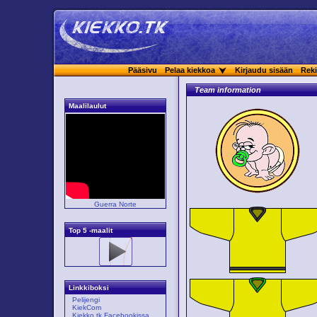
Pääsivu
Pelaa kiekkoa
Kirjaudu sisään
Reki
Team information
Maalilaulut
Guerra Norte
Top 5 -maalit
Linkkiboksi
Pelijengi
KiekCom
Kiekko.tk Facebookissa