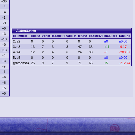
+36
-4
+4
-1
-21
+0
Viikkotilastot
+3
pelimuoto
ottelut
voitot
tasapelit
tappiot
tehdyt
päästetyt
maaliero
ranking
+13
2vs2
0
0
0
0
0
0
±0
±0.00
+0
3vs3
13
7
3
3
47
36
+11
-9.17
+13
4vs4
12
2
4
6
24
30
-6
-203.57
-4
5vs5
0
0
0
0
0
0
±0
±0.00
+3
(yhteensä)
25
9
7
9
71
66
+5
-212.74
-9
-1
+6
+6
+5
+0