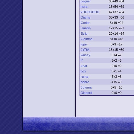
paguel
35+49 =84
hera
15+54 =69
xDDDDDDD
47+37 =84
Diarhy
33+33 =66
Coder
5+19 =24
Hanifin
12+15 =27
Strip
20+14 =34
Gemma
8+10 =18
jupe
8+9 =17
JYRÄ
15+15 =30
wussy
3+4 =7
I''
3+2 =5
xoat
2+0 =2
t2pi
3+1 =4
ruma
5+3 =8
dobre
4+5 =9
JuIuma
5+5 =10
Discord
0+0 =0