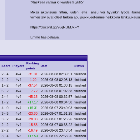
"Ruskeaa rantua jo vuodesta 2005"
Mikäli aktiivisuus riittää, luulen, että Tansu voi hyvinkin lyödä its
viimeistely ovat olleet tärkeä apu joukkueellemme heikkoina lähikuukausi
https://discord.gg/vuqRUMJxFY
Emme hae pelaajia.
Ranking
Score
Players
Date
Status
points
2 - 4
4v4
-31.01
2026-08-08 02:39:51
finished
2 - 2
4v4
-1.22
2026-08-08 02:08:13
finished
1 - 2
4v4
-37.54
2026-08-08 01:38:15
finished
5 - 2
4v4
-17.72
2026-08-08 01:02:38
finished
2 - 4
4v4
-45.15
2026-08-08 00:32:57
finished
1 - 2
4v4
+17.17
2026-08-08 00:04:38
finished
4 - 0
4v4
+15.31
2026-08-07 23:40:03
finished
3 - 5
4v4
-23.30
2026-08-07 01:51:28
finished
3 - 2
4v4
-28.03
2026-08-07 01:26:26
finished
2 - 2
4v4
-15.53
2026-08-07 00:33:22
finished
2 - 2
4v4
-16.49
2026-08-06 23:43:54
finished
3 - 4
3v3
+17.53
2026-08-05 22:58:26
finished