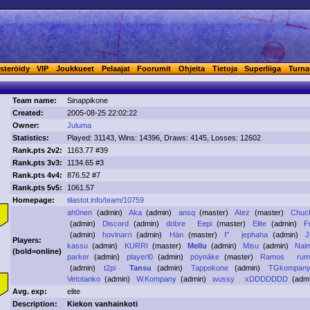
steröidy
VIP
Joukkueet
Pelaajat
Foorumit
Ohjeita
Tietoja
Superliiga
Turna
Team name:
Sinappikone
Created:
2005-08-25 22:02:22
Owner:
Juluma
Statistics:
Played: 31143, Wins: 14396, Draws: 4145, Losses: 12602
Rank.pts 2v2:
1163.77 #39
Rank.pts 3v3:
1134.65 #3
Rank.pts 4v4:
876.52 #7
Rank.pts 5v5:
1061.57
Homepage:
tilastot.info/team/10759
ah0nen
(admin)
Aka
(admin)
ansq
(master)
Atez
(master)
Chuc
(admin)
Discord
(admin)
dobre
Eepi
(master)
Elite
(admin)
Fr
(admin)
hovinarri
(admin)
Hän
(master)
I''
jephaha
(admin)
Players:
kassu
(admin)
KURRI
(master)
Mellu
(admin)
Misu
(admin)
Nai
(
bold
=online)
parker
(admin)
playerl0
(admin)
pöynäke
(master)
Ramos
ru
(admin)
t2pi
Tansu
(admin)
Tappokone
(admin)
TGkompan
Vetotanko
(admin)
W.Kompany
(admin)
wussy
xDDDDDDD
(adm
Avg. exp:
elite
Description:
Kiekon vanhainkoti