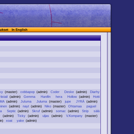
ukset
In English
ky
(master)
cobbapop
(admin)
Coder
Deske
(admin)
Diarhy
iistail
(admin)
Gemma
Hanifin
hera
Hollow
(admin)
Hotti
JMA
(admin)
JuIuma
Juluma
(master)
jupe
JYRÄ
(admin)
minen
(admin)
nayt
(admin)
Niko
(master)
Ohtamaa
paguel
ma
Septic
(admin)
Skruf
(admin)
somac
(admin)
Strip
sälä
y
(admin)
Ticky
(admin)
uljas
(admin)
V.Kompany
(master)
in)
xoat
yake
(admin)