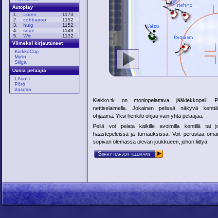
Autoplay
1.
Loren
1173
2.
cobbapop
1152
3.
huig
1152
4.
seqe
1149
5.
Win
1132
Viimeksi kirjautuneet
KiekkoCup
Melin
Sliiga
Uusia pelaajia
LAsoLi
Pörö
dasdsa
Kiekko.tk on moninpelattava jääkiekkopeli. 
nettiselaimella. Jokainen pelissä näkyvä kentt
ohjaama. Yksi henkilö ohjaa vain yhtä pelaajaa.
Peliä voi pelata kaikille avoimilla kentillä tai 
haastepeleissä ja turnauksissa. Voit perustaa oma
sopivan olemassa olevan joukkueen, johon liittyä.
Siirry harjoittelemaan