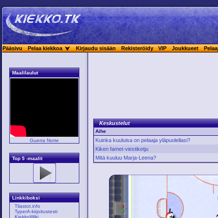
Pääsivu
Pelaa kiekkoa
Kirjaudu sisään
Rekisteröidy
VIP
Joukkueet
Pelaa
Maalilaulut
Keskustelut
Aihe
Kuinka kuuluisa on pelaaja yläpuolellasi?
Guerra Norte
Kiken famet-viestiketju
Mitä kuuluu Marja-Leena?
Top 5 -maalit
Linkkiboksi
Tilastot.info
TyperA-kirjoitustesti
KiekkoWiki