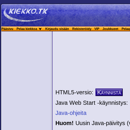
Pääsivu
Pelaa kiekkoa
Kirjaudu sisään
Rekisteröidy
VIP
Joukkueet
Pelaa
HTML5-versio:
Käynnistä
Java Web Start -käynnistys:
Java-ohjeita
Huom!
Uusin Java-päivitys (