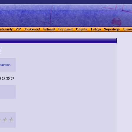
steröidy
VIP
Joukkueet
Pelaajat
Foorumit
Ohjeita
Tietoja
Superliiga
Turna
taisuus
3 17:35:57