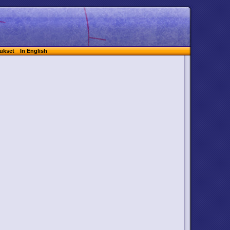
ukset
In English