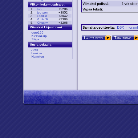
Viimeksi pelissä:
1 vrk sitte
Viikon kokemuspisteet
Vapaa teksti:
1.
Ispi
+5286
2.
joutsen
+3852
3.
S00L0
+3642
4.
i1b2o3t
+3386
5.
Chucky
+3268
Samalta osoitteelta:
DBX
mcram
Viimeksi kirjautuneet
euro129
KiekkoCup
Lähetä viesti
Tapahtumat
Sliiga
Uusia pelaajia
Ares
hombre
Harmiton