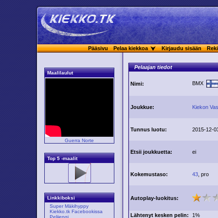
Pääsivu
Pelaa kiekkoa
Kirjaudu sisään
Reki
Pelaajan tiedot
Maalilaulut
BMX
Nimi:
Joukkue:
Kiekon Vas
Tunnus luotu:
2015-12-0
Guerra Norte
Etsii joukkuetta:
ei
Top 5 -maalit
Kokemustaso:
43
, pro
Autoplay-luokitus:
Linkkiboksi
Super Mäkihyppy
Kiekko.tk Facebookissa
Lähtenyt kesken pelin:
1%
Pelijengi