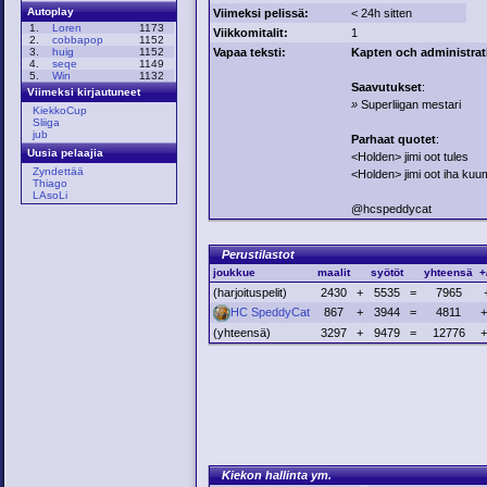
Autoplay
Viimeksi pelissä:
< 24h sitten
1.
Loren
1173
Viikkomitalit:
1
2.
cobbapop
1152
Vapaa teksti:
Kapten och administrat
3.
huig
1152
4.
seqe
1149
5.
Win
1132
Saavutukset
:
Viimeksi kirjautuneet
»
Superliigan mestari
KiekkoCup
Sliiga
jub
Parhaat quotet
:
Uusia pelaajia
<Holden> jimi oot tules
Zyndettää
<Holden> jimi oot iha ku
Thiago
LAsoLi
@hcspeddycat
Perustilastot
joukkue
maalit
syötöt
yhteensä
+
(harjoituspelit)
2430
+
5535
=
7965
HC SpeddyCat
867
+
3944
=
4811
+
(yhteensä)
3297
+
9479
=
12776
+
Kiekon hallinta ym.