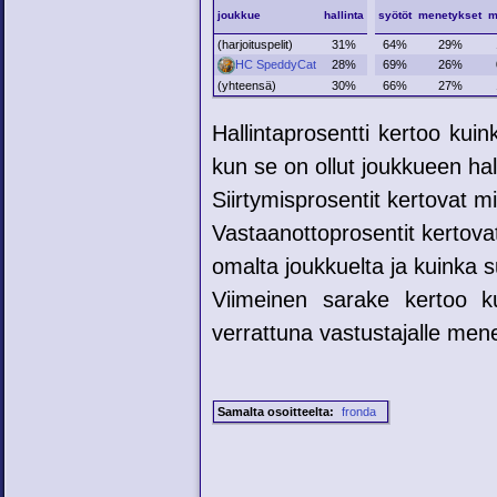
joukkue
hallinta
syötöt
menetykset
m
(harjoituspelit)
31%
64%
29%
HC SpeddyCat
28%
69%
26%
(yhteensä)
30%
66%
27%
Hallintaprosentti kertoo kui
kun se on ollut joukkueen hal
Siirtymisprosentit kertovat mih
Vastaanottoprosentit kertovat
omalta joukkuelta ja kuinka su
Viimeinen sarake kertoo ku
verrattuna vastustajalle mene
Samalta osoitteelta:
fronda