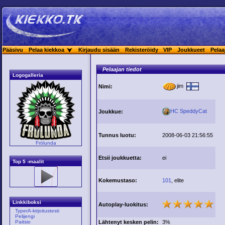
Pääsivu
Pelaa kiekkoa
Kirjaudu sisään
Rekisteröidy
VIP
Joukkueet
Pelaa
Pelaajan tiedot
Logogalleria
jim
Nimi:
HC SpeddyCat
Joukkue:
Tunnus luotu:
2008-06-03 21:56:55
Frölunda
Etsii joukkuetta:
ei
Top 5 -maalit
Kokemustaso:
101
, elite
Linkkiboksi
Autoplay-luokitus:
TyperA-kirjoitustesti
Pelijengi
Lähtenyt kesken pelin:
3%
Paitsio