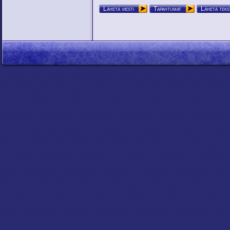
Lähetä viesti
Tapahtumat
Lähetä teks