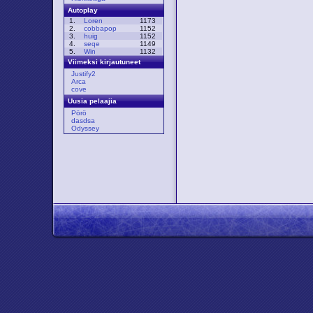
Autoplay
1.
Loren
1173
2.
cobbapop
1152
3.
huig
1152
4.
seqe
1149
5.
Win
1132
Viimeksi kirjautuneet
Justify2
Arca
cove
Uusia pelaajia
Pörö
dasdsa
Odyssey