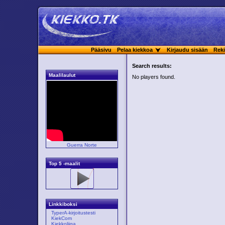
Pääsivu
Pelaa kiekkoa
Kirjaudu sisään
Reki
Search results:
Maalilaulut
No players found.
Guerra Norte
Top 5 -maalit
Linkkiboksi
TyperA-kirjoitustesti
KiekCom
Kiekkoliiga