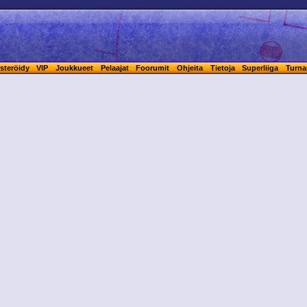
steröidy
VIP
Joukkueet
Pelaajat
Foorumit
Ohjeita
Tietoja
Superliiga
Turna