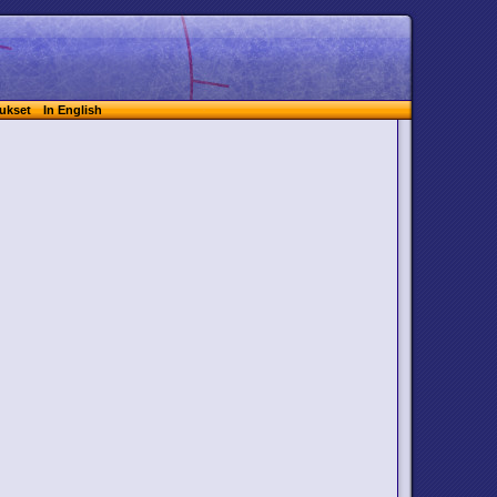
ukset
In English