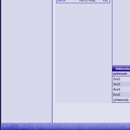
Blindii
70+72 =142
+31
Viikkotila
pelimuoto
2vs2
3vs3
4vs4
5vs5
(yhteensä)