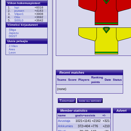
Viikon kokemuspisteet
1.
Ispi
+6016
2.
joutsen
+4163
3.
Vilper1
+3908
4.
Otto
+3692
5.
S00L0
+3642
Viimeksi kirjautuneet
Sliiga
Japezu
DGST
Uusia pelaajia
J.Vilen
Ares
Leon
Recent matches
Ranking
Teams
Score
Players
Date
Status
points
(none)
Tapahtumat
show all matches
Member statistics
Advert
name
goals+assists
+/-
Avustaja
1021+1141 =2162
+321
Arkkumies
372+404 =776
+210