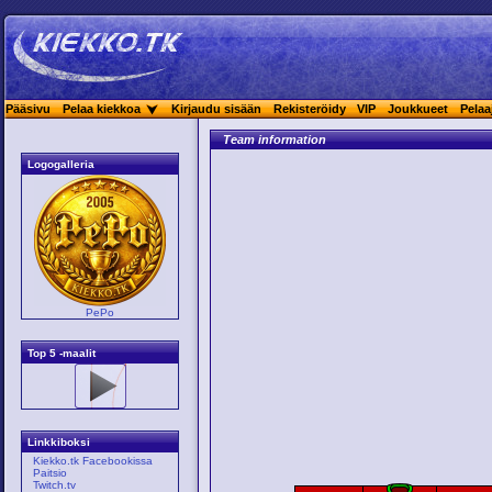
Pääsivu
Pelaa kiekkoa
Kirjaudu sisään
Rekisteröidy
VIP
Joukkueet
Pelaa
Team information
Logogalleria
PePo
Top 5 -maalit
Linkkiboksi
Kiekko.tk Facebookissa
Paitsio
Twitch.tv