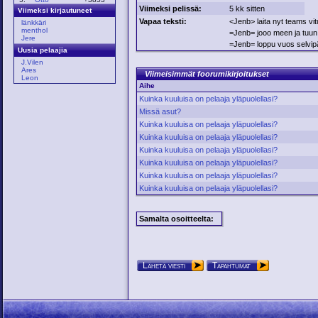
Viimeksi pelissä:
5 kk sitten
Viimeksi kirjautuneet
Vapaa teksti:
<Jenb> laita nyt teams vit
länkkäri
menthol
=Jenb= jooo meen ja tuun
Jere
=Jenb= loppu vuos selvip
Uusia pelaajia
J.Vilen
Ares
Viimeisimmät foorumikirjoitukset
Leon
Aihe
Kuinka kuuluisa on pelaaja yläpuolellasi?
Missä asut?
Kuinka kuuluisa on pelaaja yläpuolellasi?
Kuinka kuuluisa on pelaaja yläpuolellasi?
Kuinka kuuluisa on pelaaja yläpuolellasi?
Kuinka kuuluisa on pelaaja yläpuolellasi?
Kuinka kuuluisa on pelaaja yläpuolellasi?
Kuinka kuuluisa on pelaaja yläpuolellasi?
Samalta osoitteelta:
Lähetä viesti
Tapahtumat