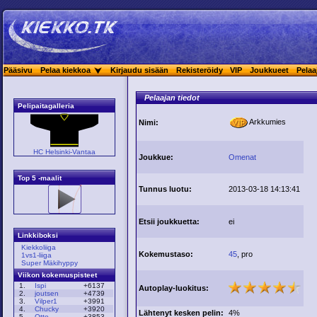
Pääsivu
Pelaa kiekkoa
Kirjaudu sisään
Rekisteröidy
VIP
Joukkueet
Pelaa
Pelaajan tiedot
Pelipaitagalleria
Arkkumies
Nimi:
HC Helsinki-Vantaa
Joukkue:
Omenat
Top 5 -maalit
Tunnus luotu:
2013-03-18 14:13:41
Etsii joukkuetta:
ei
Linkkiboksi
Kiekkoliiga
Kokemustaso:
45
, pro
1vs1-liiga
Super Mäkihyppy
Viikon kokemuspisteet
1.
Ispi
+6137
Autoplay-luokitus:
2.
joutsen
+4739
3.
Vilper1
+3991
4.
Chucky
+3920
Lähtenyt kesken pelin:
4%
5.
Otto
+3853