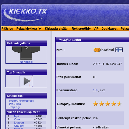
Pääsivu
Pelaa kiekkoa
Kirjaudu sisään
Rekisteröidy
VIP
Joukkueet
Pelaa
Pelaajan tiedot
Pelipaitagalleria
Kaakkuri
Nimi:
Northpole
Tunnus luotu:
2007-11-16 14:43:47
Top 5 -maalit
Etsii joukkuetta:
ei
Kokemustaso:
139
, elite
Linkkiboksi
TyperA-kirjoitustesti
Autoplay-luokitus:
1vs1-liiga
Pelijengi
Viikon kokemuspisteet
1.
Ispi
+7480
Lähtenyt kesken pelin:
2%
2.
Otto
+5540
3.
joutsen
+5324
4.
Chucky
+4868
Viimeksi pelissä:
< 24h sitten
5.
Vilper1
+4860