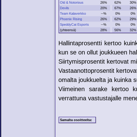
Old & Notorious
26%
62%
30%
Devils
20%
67%
26%
Team Kalaverkko
--%
0%
0%
Phoenix Rising
26%
62%
29%
SpeddyCat Esports
--%
0%
0%
(yhteensä)
28%
56%
32%
Hallintaprosentti kertoo kui
kun se on ollut joukkueen hal
Siirtymisprosentit kertovat mih
Vastaanottoprosentit kertovat
omalta joukkuelta ja kuinka su
Viimeinen sarake kertoo ku
verrattuna vastustajalle mene
Samalta osoitteelta: