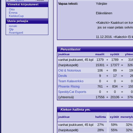
Vapaa teksti:
Ydinjäte
Viimeksi kirjautuneet
Otto
Emma
Eläkeläinen
KiekkoCup
Uusia pelaajia
<Kalezki> Kaakkuri on ko
ronski
jos se vaan pelais selvin
Qlp
Avantgard
11.12.2016. <Kalezki> Ei 
Perustilastot
joukkue
maalit
syötöt
yhte
vanhat joukkueet, 45 kpl
1379
+
1789
=
31
(harjoituspelit)
15301
+
17377
=
326
Old & Notorious
106
+
89
=
19
Devils
9
+
17
=
2
Team Kalaverkko
0
+
0
=
0
Phoenix Rising
761
+
834
=
15
SpeddyCat Esports
0
+
0
=
0
(yhteensä)
17556
+
20106
=
376
Kiekon hallinta ym.
joukkue
hallinta
syötöt
menetyk
vanhat joukkueet, 45 kpl
27%
59%
32%
(harjoituspelit)
28%
55%
32%