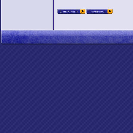
Lähetä viesti
Tapahtumat