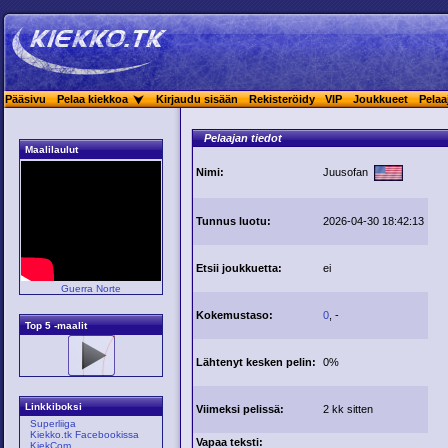
Pääsivu
Pelaa kiekkoa
Kirjaudu sisään
Rekisteröidy
VIP
Joukkueet
Pelaa
Pelaajan tiedot
Maalilaulut
Nimi:
Juusofan
Tunnus luotu:
2026-04-30 18:42:13
Etsii joukkuetta:
ei
Guerra Norte
Kokemustaso:
0
, -
Top 5 -maalit
Lähtenyt kesken pelin:
0%
Linkkiboksi
Viimeksi pelissä:
2 kk sitten
Superliiga
Kiekko.tk Facebookissa
Vapaa teksti:
KiekCom