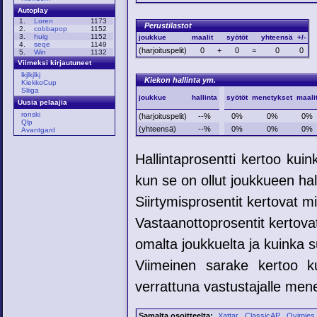
Autoplay
1.
Loren
1173
Perustilastot
2.
cobbapop
1152
3.
huig
1152
joukkue
maalit
syötöt
yhteensä
+/-
4.
seqe
1149
(harjoituspelit)
0
+
0
=
0
0
5.
Win
1132
Viimeksi kirjautuneet
lkjlkjlkj
Kiekon hallinta ym.
KiekkoCup
Sliiga
joukkue
hallinta
syötöt
menetykset
maali
Uusia pelaajia
ronski
(harjoituspelit)
--%
0%
0%
0%
Qlp
(yhteensä)
--%
0%
0%
0%
Avantgard
Hallintaprosentti kertoo kui
kun se on ollut joukkueen hal
Siirtymisprosentit kertovat mih
Vastaanottoprosentit kertovat
omalta joukkuelta ja kuinka su
Viimeinen sarake kertoo ku
verrattuna vastustajalle mene
Samalta osoitteelta:
Xattar
ClassicAP
Ovimies