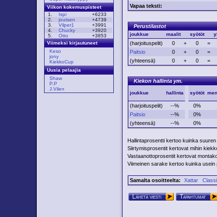
Vapaa teksti:
Viikon kokemuspisteet
1.
Ispi
+6233
2.
joutsen
+4739
3.
Vilper1
+3991
Perustilastot
4.
Chucky
+3920
joukkue
maalit
syötöt
y
5.
Otto
+3853
(harjoituspelit)
0
+
0
=
Viimeksi kirjautuneet
Keso
Paitsio
0
+
0
=
jony
(yhteensä)
0
+
0
=
KiekkoCup
Uusia pelaajia
Shaw
Kiekon hallinta ym.
P.P
J.Vilen
joukkue
hallinta
syötöt
men
(harjoituspelit)
--%
0%
Paitsio
--%
0%
(yhteensä)
--%
0%
Hallintaprosentti kertoo kuinka suuren
Siirtymisprosentit kertovat mihin kiekko 
Vastaanottoprosentit kertovat montako p
Viimeinen sarake kertoo kuinka usein pe
Samalta osoitteelta:
Xattar
Class
Lähetä viesti
Tapahtumat