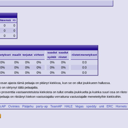
hteensä
+/-
0
0
0
0
0
0
saadut
saadut
etykset
maalit
torjutut
virheet
riistot:menetykset
syötöt
riistot
0%
0%
0%
0%
0%
0%
0:0
0%
0%
0%
0%
0%
0%
0:0
0%
0%
0%
0%
0%
0%
0:0
 osan ajasta tämä pelaaja on pitänyt kiekkoa, kun se on ollut joukkueen hallussa.
on siirtynyt tältä pelaajalta.
rosenttia vastaanotetuista kiekoista on tullut omalta joukkuelta ja kuinka suuri osa on riisto 
laaja on riistänyt kiekon vastustajalta verrattuna vastustajalle menetettyihin kiekkoihin.
icAP
Ovimies
Pääjehu
party-ap
TeamAP
HALE
Vegas
speddy
unit
ERC
Hornets