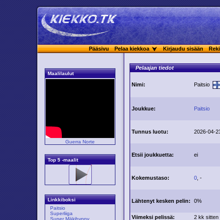
Pääsivu
Pelaa kiekkoa
Kirjaudu sisään
Reki
Pelaajan tiedot
Maalilaulut
Nimi:
Paitsio
Joukkue:
Paitsio
Tunnus luotu:
2026-04-2
Guerra Norte
Etsii joukkuetta:
ei
Top 5 -maalit
Kokemustaso:
0
, -
Linkkiboksi
Lähtenyt kesken pelin:
0%
Paitsio
Superliiga
Viimeksi pelissä:
2 kk sitten
Super Mäkihyppy