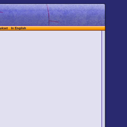
ukset
In English