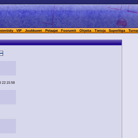
steröidy
VIP
Joukkueet
Pelaajat
Foorumit
Ohjeita
Tietoja
Superliiga
Turna
3 22:15:58