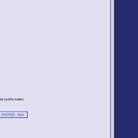
tai syötön katko.
HAGRID
bets