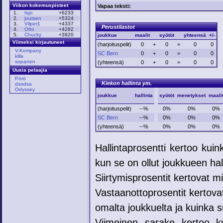
Viikon kokemuspisteet
Vapaa teksti:
1.
Ispi
+6233
2.
joutsen
+5324
3.
Vilper1
+4337
Perustilastot
4.
Otto
+4282
5.
Chucky
+3920
joukkue
maalit
syötöt
yhteensä
+/-
Viimeksi kirjautuneet
(harjoituspelit)
0
+
0
=
0
0
V.Kompany
SC Bern
0
+
0
=
0
0
killa
sopanen
(yhteensä)
0
+
0
=
0
0
Uusia pelaajia
Pörö
Kiekon hallinta ym.
dasdsa
Odyssey
joukkue
hallinta
syötöt
menetykset
maali
(harjoituspelit)
--%
0%
0%
0%
SC Bern
--%
0%
0%
0%
(yhteensä)
--%
0%
0%
0%
Hallintaprosentti kertoo kui
kun se on ollut joukkueen hal
Siirtymisprosentit kertovat mih
Vastaanottoprosentit kertovat
omalta joukkuelta ja kuinka su
Viimeinen sarake kertoo ku