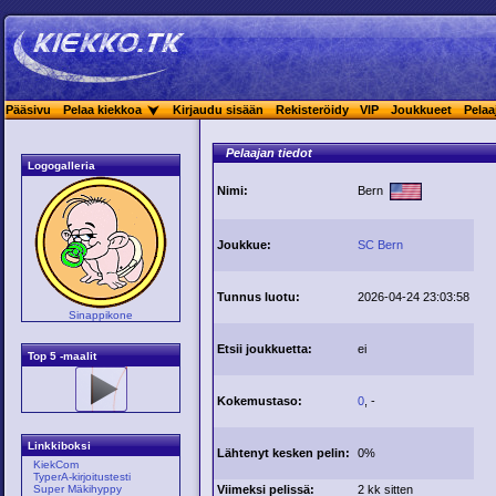
Pääsivu
Pelaa kiekkoa
Kirjaudu sisään
Rekisteröidy
VIP
Joukkueet
Pelaa
Pelaajan tiedot
Logogalleria
Nimi:
Bern
Joukkue:
SC Bern
Tunnus luotu:
2026-04-24 23:03:58
Sinappikone
Etsii joukkuetta:
ei
Top 5 -maalit
Kokemustaso:
0
, -
Linkkiboksi
Lähtenyt kesken pelin:
0%
KiekCom
TyperA-kirjoitustesti
Viimeksi pelissä:
2 kk sitten
Super Mäkihyppy