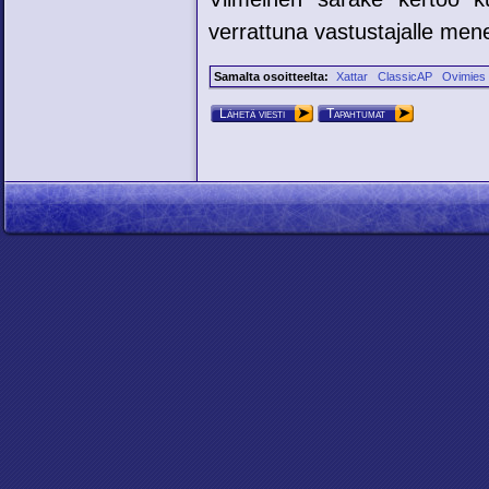
verrattuna vastustajalle mene
Samalta osoitteelta:
Xattar
ClassicAP
Ovimies
Lähetä viesti
Tapahtumat