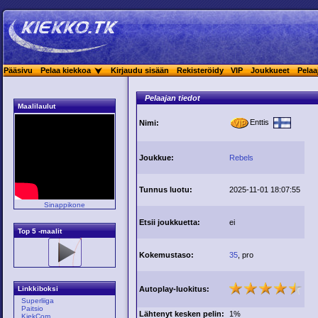
Pääsivu
Pelaa kiekkoa
Kirjaudu sisään
Rekisteröidy
VIP
Joukkueet
Pelaa
Pelaajan tiedot
Maalilaulut
Enttis
Nimi:
Joukkue:
Rebels
Tunnus luotu:
2025-11-01 18:07:55
Sinappikone
Etsii joukkuetta:
ei
Top 5 -maalit
Kokemustaso:
35
, pro
Autoplay-luokitus:
Linkkiboksi
Superliiga
Paitsio
Lähtenyt kesken pelin:
1%
KiekCom