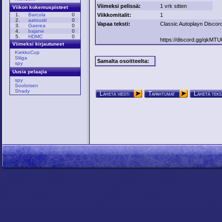
Viimeksi pelissä:
1 vrk sitten
Viikon kokemuspisteet
Viikkomitalit:
1
1.
Barcola
0
2.
aatousti
0
Vapaa teksti:
Classic Autoplayn Discordi
3.
Gaerea
0
4.
bajane
0
5.
HDMC
0
https://discord.gg/qkMT
Viimeksi kirjautuneet
KiekkoCup
Sliiga
Samalta osoitteelta:
spy
Uusia pelaajia
spy
Soolotsen
Shady
Lähetä viesti
Tapahtumat
Lähetä teks