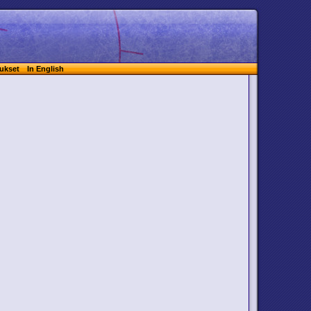
ukset
In English