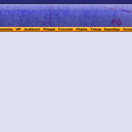
steröidy
VIP
Joukkueet
Pelaajat
Foorumit
Ohjeita
Tietoja
Superliiga
Turna