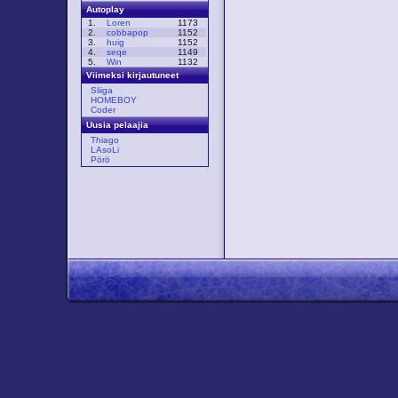
Autoplay
1.
Loren
1173
2.
cobbapop
1152
3.
huig
1152
4.
seqe
1149
5.
Win
1132
Viimeksi kirjautuneet
Sliiga
HOMEBOY
Coder
Uusia pelaajia
Thiago
LAsoLi
Pörö