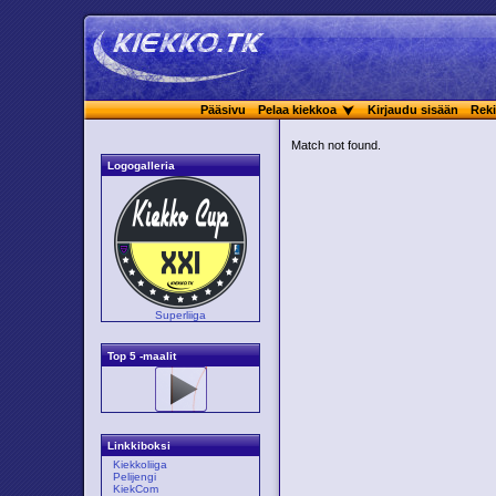
Pääsivu
Pelaa kiekkoa
Kirjaudu sisään
Reki
Match not found.
Logogalleria
Superliiga
Top 5 -maalit
Linkkiboksi
Kiekkoliiga
Pelijengi
KiekCom