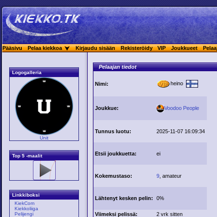
Pääsivu
Pelaa kiekkoa
Kirjaudu sisään
Rekisteröidy
VIP
Joukkueet
Pelaa
Pelaajan tiedot
Logogalleria
heino
Nimi:
Joukkue:
Voodoo People
Tunnus luotu:
2025-11-07 16:09:34
Unit
Etsii joukkuetta:
ei
Top 5 -maalit
Kokemustaso:
9
, amateur
Linkkiboksi
Lähtenyt kesken pelin:
0%
KiekCom
Kiekkoliiga
Viimeksi pelissä:
2 vrk sitten
Pelijengi