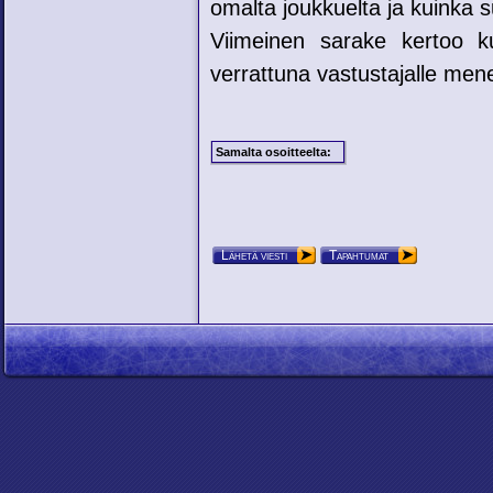
omalta joukkuelta ja kuinka su
Viimeinen sarake kertoo ku
verrattuna vastustajalle mene
Samalta osoitteelta:
Lähetä viesti
Tapahtumat