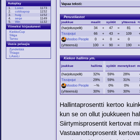
Autoplay
Vapaa teksti:
1.
Loren
1173
2.
cobbapop
1152
3.
huig
1152
Perustilastot
4.
seqe
1149
5.
Win
1132
joukkue
maalit
syötöt
yhteensä
+/
Viimeksi kirjautuneet
(harjoituspelit)
34
+
47
=
81
KiekkoCup
Tissipojut
66
+
43
=
109
Sliiga
Tansu
Voodoo People
0
+
0
=
0
Uusia pelaajia
(yhteensä)
100
+
90
=
190
+
Zyndettää
Thiago
LAsoLi
Kiekon hallinta ym.
joukkue
hallinta
syötöt
menetykset
m
(harjoituspelit)
32%
59%
28%
Tissipojut
29%
59%
31%
Voodoo People
--%
0%
0%
(yhteensä)
30%
59%
30%
Hallintaprosentti kertoo kui
kun se on ollut joukkueen hal
Siirtymisprosentit kertovat mih
Vastaanottoprosentit kertovat