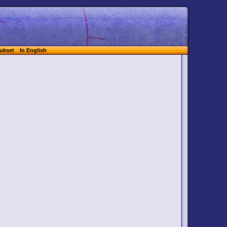
ukset
In English