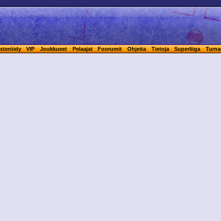
steröidy
VIP
Joukkueet
Pelaajat
Foorumit
Ohjeita
Tietoja
Superliiga
Turna