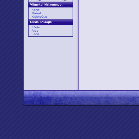
Viimeksi kirjautuneet
Karjis
Maikol
KiekkoCup
Uusia pelaajia
J.Vilen
Ares
Leon