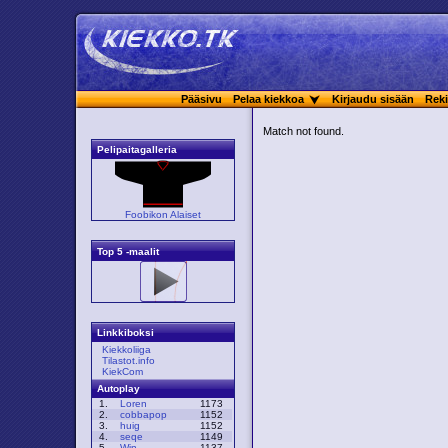
Pääsivu
Pelaa kiekkoa
Kirjaudu sisään
Reki
Match not found.
Pelipaitagalleria
Foobikon Alaiset
Top 5 -maalit
Linkkiboksi
Kiekkoliiga
Tilastot.info
KiekCom
Autoplay
1.
Loren
1173
2.
cobbapop
1152
3.
huig
1152
4.
seqe
1149
5.
Win
1137