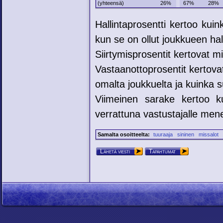
(yhteensä)
26%
67%
28%
Hallintaprosentti kertoo kui
kun se on ollut joukkueen hal
Siirtymisprosentit kertovat mih
Vastaanottoprosentit kertovat
omalta joukkuelta ja kuinka su
Viimeinen sarake kertoo ku
verrattuna vastustajalle mene
Samalta osoitteelta:
tuuraaja
sininen
missalot
Lähetä viesti
Tapahtumat