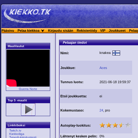
Pääsivu
Pelaa kiekkoa
Kirjaudu sisään
Rekisteröidy
VIP
Joukkueet
Pelaa
Pelaajan tiedot
Maalilaulut
knakea
Nimi:
Joukkue:
Aces
Tunnus luotu:
2021-06-18 19:59:37
Guerra Norte
Etsii joukkuetta:
ei
Top 5 -maalit
Kokemustaso:
24
, pro
Autoplay-luokitus:
Linkkiboksi
Twitch.tv
Kiekkoliiga
Lähtenyt kesken pelin:
0%
TyperA-kirjoitustesti