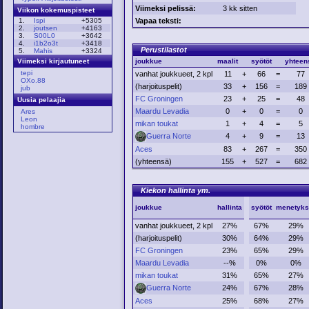
Viimeksi pelissä:
3 kk sitten
Viikon kokemuspisteet
Vapaa teksti:
1.
Ispi
+5305
2.
joutsen
+4163
3.
S00L0
+3642
4.
i1b2o3t
+3418
Perustilastot
5.
Mahis
+3324
joukkue
maalit
syötöt
yhteen
Viimeksi kirjautuneet
tepi
vanhat joukkueet, 2 kpl
11
+
66
=
77
OXo.88
(harjoituspelit)
33
+
156
=
189
jub
FC Groningen
23
+
25
=
48
Uusia pelaajia
Maardu Levadia
0
+
0
=
0
Ares
Leon
mikan toukat
1
+
4
=
5
hombre
Guerra Norte
4
+
9
=
13
Aces
83
+
267
=
350
(yhteensä)
155
+
527
=
682
Kiekon hallinta ym.
joukkue
hallinta
syötöt
menetyks
vanhat joukkueet, 2 kpl
27%
67%
29%
(harjoituspelit)
30%
64%
29%
FC Groningen
23%
65%
29%
Maardu Levadia
--%
0%
0%
mikan toukat
31%
65%
27%
Guerra Norte
24%
67%
28%
Aces
25%
68%
27%