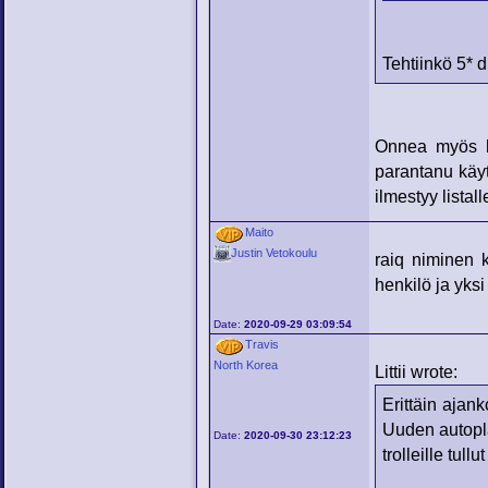
Tehtiinkö 5* di
Onnea myös hu
parantanu käytö
ilmestyy listal
Maito
Justin Vetokoulu
raiq niminen k
henkilö ja yksi
Date:
2020-09-29 03:09:54
Travis
North Korea
Littii wrote:
Erittäin ajank
Uuden autopla
Date:
2020-09-30 23:12:23
trolleille tul