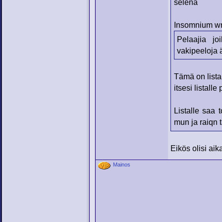
selena
Insomnium wr
Pelaajia jo
vakipeeloja ä
Tämä on lista 
itsesi listall
Listalle saa 
mun ja raiqn t
Eikös olisi aika
Mainos