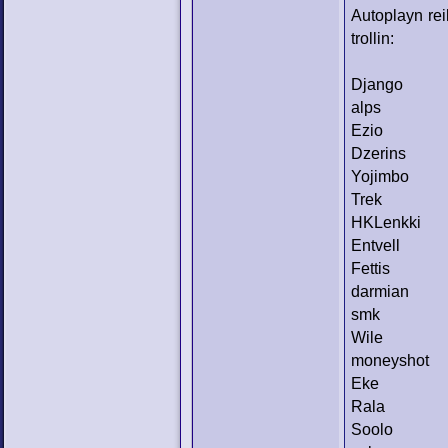
Autoplayn rei
trollin:
Django
alps
Ezio
Dzerins
Yojimbo
Trek
HKLenkki
Entvell
Fettis
darmian
smk
Wile
moneyshot
Eke
Rala
Soolo