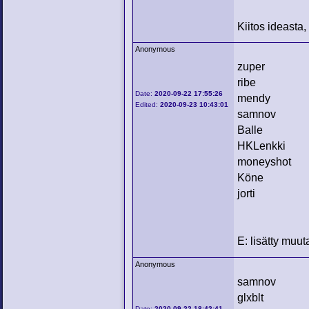
Kiitos ideasta,
Anonymous
zuper
ribe
Date:
2020-09-22 17:55:26
mendy
Edited:
2020-09-23 10:43:01
samnov
Balle
HKLenkki
moneyshot
Köne
jorti
E: lisätty muu
Anonymous
samnov
glxblt
Date:
2020-09-22 18:42:41