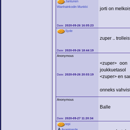
Jantunen
Wanhainkodin Munkki
jorti on melkoi
Date:
2020-09-26 16:05:23
Syde
zuper .. trolleis
Date:
2020-09-26 18:44:19
Anonymous
<zuper> oon 
joukkuetasol
Date:
2020-09-26 20:03:19
<zuper> en san
onneks vahviste
Anonymous
Balle
Date:
2020-09-27 11:20:34
tepi
Avantgarde