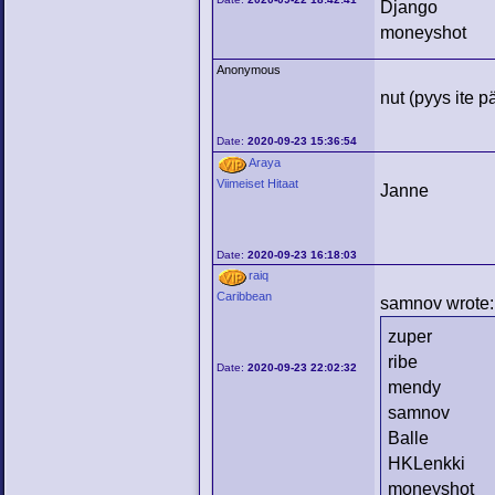
Django
moneyshot
Anonymous
nut (pyys ite pä
Date:
2020-09-23 15:36:54
Araya
Viimeiset Hitaat
Janne
Date:
2020-09-23 16:18:03
raiq
Caribbean
samnov wrote:
zuper
ribe
Date:
2020-09-23 22:02:32
mendy
samnov
Balle
HKLenkki
moneyshot