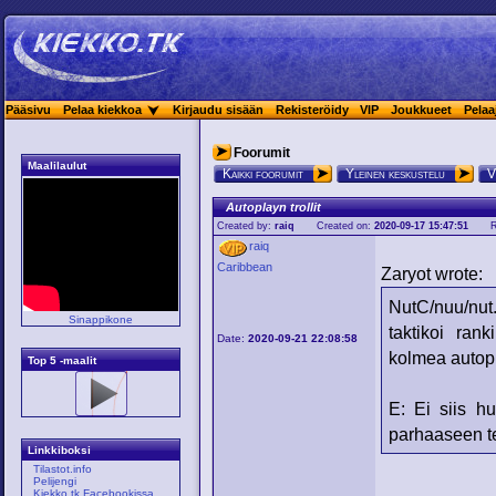
Pääsivu
Pelaa kiekkoa
Kirjaudu sisään
Rekisteröidy
VIP
Joukkueet
Pelaa
Foorumit
Maalilaulut
Kaikki foorumit
Yleinen keskustelu
V
Autoplayn trollit
Created by:
raiq
Created on:
2020-09-17 15:47:51
R
raiq
Caribbean
Zaryot wrote:
NutC/nuu/nut
Sinappikone
taktikoi ran
Date:
2020-09-21 22:08:58
kolmea autop
Top 5 -maalit
E: Ei siis h
parhaaseen t
Linkkiboksi
Tilastot.info
Pelijengi
Kiekko.tk Facebookissa