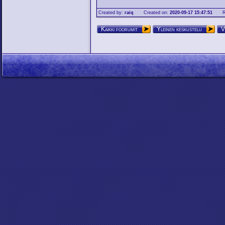
Created by:
raiq
Created on:
2020-09-17 15:47:51
R
Kaikki foorumit
Yleinen keskustelu
V