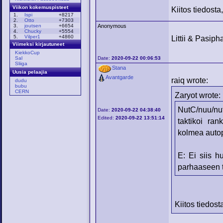
Viikon kokemuspisteet
Kiitos tiedosta
1.
Ispi
+8217
2.
Otto
+7303
3.
joutsen
+6654
Anonymous
4.
Chucky
+5554
5.
Vilper1
+4860
Littii & Pasiph
Viimeksi kirjautuneet
KiekkoCup
Sal
Date:
2020-09-22 00:06:53
Sliiga
Stana
Uusia pelaajia
Avantgarde
raiq wrote:
dudu
bubu
CERN
Zaryot wrote:
NutC/nuu/nut
Date:
2020-09-22 04:38:40
Edited:
2020-09-22 13:51:14
taktikoi ra
kolmea auto
E: Ei siis h
parhaaseen 
Kiitos tiedost