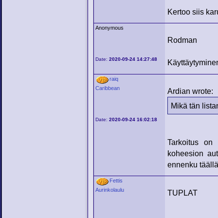
Kertoo siis ka
Anonymous
Rodman
Date:
2020-09-24 14:27:48
Käyttäytyminen
raiq
Caribbean
Ardian wrote:
Mikä tän list
Date:
2020-09-24 16:02:18
Tarkoitus on 
koheesion auto
ennenku täällä
Fettis
Aurinkolaulu
TUPLAT