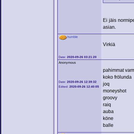
Ei jäis normip
asian.
humble
Virkiä
Date:
2020-09-26 03:21:20
Anonymous
pahimmat varm
koko frölunda
Date:
2020-09-26 12:39:32
joq
Edited:
2020-09-26 12:40:05
moneyshot
groovy
raiq
auba
köne
balle