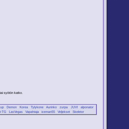
tai syötön katko.
Cup
Demon
Korea
Tylykone
Aurinko
zurpa
JUVI
alponator
ti-TG
LasVegas
Vapahtaja
iceman55
Veljekset
Skeletor