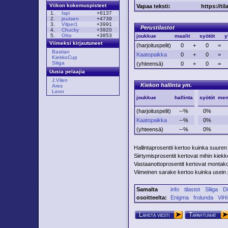
Viikon kokemuspisteet
Vapaa teksti:
https://til
1.
Ispi
+6137
2.
joutsen
+4739
3.
Vilper1
+3991
Perustilastot
4.
Chucky
+3920
5.
Otto
+3853
joukkue
maalit
syötöt
y
Viimeksi kirjautuneet
(harjoituspelit)
0
+
0
=
Bastian
Kaatopaikka
0
+
0
=
KiekkoCup
Sliiga
(yhteensä)
0
+
0
=
Uusia pelaajia
J.Vilen
Kiekon hallinta ym.
Ares
Leon
joukkue
hallinta
syötöt
men
(harjoituspelit)
--%
0%
Kaatopaikka
--%
0%
(yhteensä)
--%
0%
Hallintaprosentti kertoo kuinka suuren
Siirtymisprosentit kertovat mihin kiekko 
Vastaanottoprosentit kertovat montako p
Viimeinen sarake kertoo kuinka usein pe
Samalta
info
tilastot
Sliiga
D
osoitteelta:
Enigma
frolunda
ViHi
Lähetä viesti
Tapahtumat