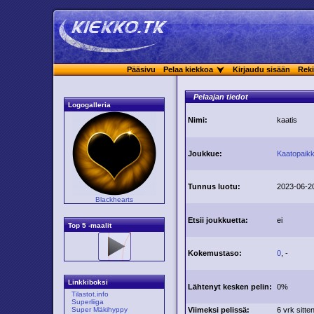
Pääsivu
Pelaa kiekkoa
Kirjaudu sisään
Reki
Pelaajan tiedot
Logogalleria
Nimi:
kaatis
Joukkue:
Kaatopaik
Tunnus luotu:
2023-06-2
Blackhearts
Etsii joukkuetta:
ei
Top 5 -maalit
Kokemustaso:
0
, -
Linkkiboksi
Lähtenyt kesken pelin:
0%
Tilastot.info
Superliiga
Viimeksi pelissä:
6 vrk sitte
Super Mäkihyppy