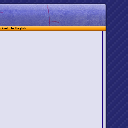
ukset
In English