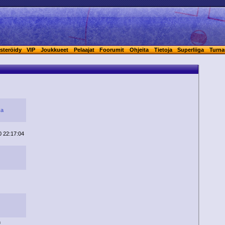
steröidy
VIP
Joukkueet
Pelaajat
Foorumit
Ohjeita
Tietoja
Superliiga
Turna
ka
0 22:17:04
n