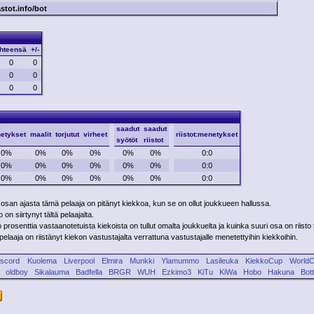
astot.info/bot
hteensä
+/-
0
0
0
0
0
0
saadut
saadut
etykset
maalit
torjutut
virheet
riistot:menetykset
syötöt
riistot
0%
0%
0%
0%
0%
0%
0:0
0%
0%
0%
0%
0%
0%
0:0
0%
0%
0%
0%
0%
0%
0:0
 osan ajasta tämä pelaaja on pitänyt kiekkoa, kun se on ollut joukkueen hallussa.
on siirtynyt tältä pelaajalta.
rosenttia vastaanotetuista kiekoista on tullut omalta joukkuelta ja kuinka suuri osa on riisto 
laaja on riistänyt kiekon vastustajalta verrattuna vastustajalle menetettyihin kiekkoihin.
iscord
Kuolema
Liverpool
Elmira
Munkki
Ylamummo
Lasileuka
KiekkoCup
World
oldboy
Sikalauma
Badfella
BRGR
WUH
Ezkimo3
KiTu
KiWa
Hobo
Hakuna
Bot