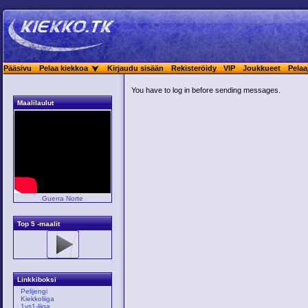
Pääsivu
Pelaa kiekkoa
Kirjaudu sisään
Rekisteröidy
VIP
Joukkueet
Pelaa
You have to log in before sending messages.
Maalilaulut
Guerra Norte
Top 5 -maalit
Linkkiboksi
Pelijengi
Kiekkoliiga
1vs1-liiga