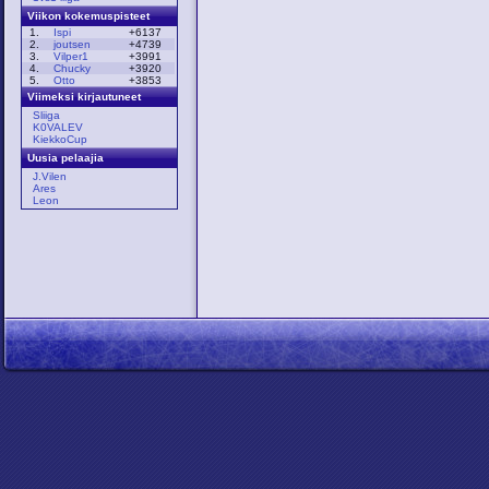
Viikon kokemuspisteet
1.
Ispi
+6137
2.
joutsen
+4739
3.
Vilper1
+3991
4.
Chucky
+3920
5.
Otto
+3853
Viimeksi kirjautuneet
Sliiga
K0VALEV
KiekkoCup
Uusia pelaajia
J.Vilen
Ares
Leon