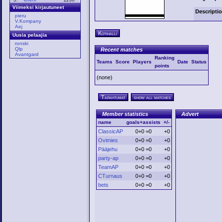
Viimeksi kirjautuneet
Descripti
pieru
V.Kompany
Aej
Kotihalli
Uusia pelaajia
ronski
Qlp
Recent matches
Avantgard
Ranking
Teams
Score
Players
Date
Status
points
(none)
Tapahtumat
show all matches
Member statistics
Advert
name
goals+assists
+/-
ClassicAP
0+0 =0
+0
Ovimies
0+0 =0
+0
Pääjehu
0+0 =0
+0
party-ap
0+0 =0
+0
TeamAP
0+0 =0
+0
CTurnaus
0+0 =0
+0
bets
0+0 =0
+0