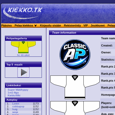
Pääsivu
Pelaa kiekkoa
Kirjaudu sisään
Rekisteröidy
VIP
Joukkueet
Pelaa
Team information
Team nam
Pelipaitagalleria
Created:
Owner:
hc röi ukot
Statistics:
Top 5 -maalit
Rank.pts 
Rank.pts 
Rank.pts 
Linkkiboksi
Rank.pts 
Super Mäkihyppy
1vs1-liiga
Homepag
KiekkoWiki
Autoplay
Players:
1.
Loren
1173
2.
cobbapop
1152
(
bold
=onl
3.
huig
1152
4.
seqe
1149
Avg. exp:
5.
loreni
1130