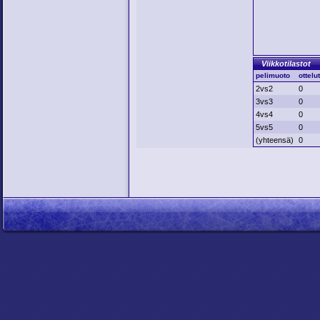
Viikkotilastot
pelimuoto
ottelu
2vs2
0
3vs3
0
4vs4
0
5vs5
0
(yhteensä)
0