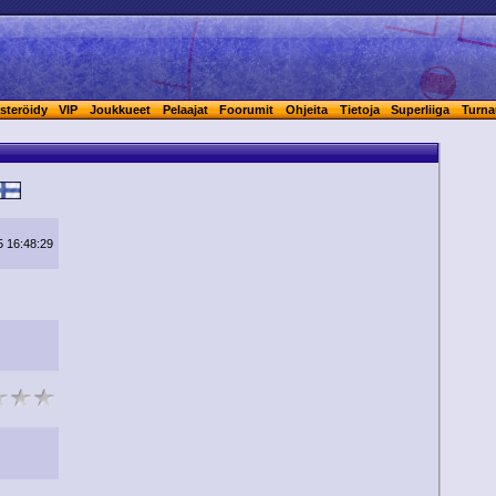
steröidy
VIP
Joukkueet
Pelaajat
Foorumit
Ohjeita
Tietoja
Superliiga
Turna
5 16:48:29