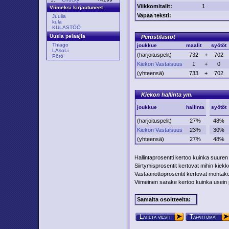
Viikkomitalit:
1
Viimeksi kirjautuneet
Vapaa teksti:
Juulia
kula
KULASTÖÖ
Uusia pelaajia
Perustilastot
Thiago
joukkue
maalit
syötöt
LAsoLi
(harjoituspelit)
732
+
702
Pörö
Kiekon Vastaisuus
1
+
0
(yhteensä)
733
+
702
Kiekon hallinta ym.
joukkue
hallinta
syötöt
(harjoituspelit)
27%
48%
Kiekon Vastaisuus
23%
30%
(yhteensä)
27%
48%
Hallintaprosentti kertoo kuinka suuren
Siirtymisprosentit kertovat mihin kiekko 
Vastaanottoprosentit kertovat montako p
Viimeinen sarake kertoo kuinka usein pe
Samalta osoitteelta:
Lähetä viesti
Tapahtumat