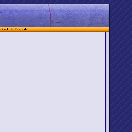
ukset
In English