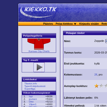
Pääsivu
Pelaa kiekkoa
Kirjaudu sisään
Reki
Pelaajan tiedot
Pelipaitagalleria
Zeppelin
Nimi:
Kansas City Chiefs
Tunnus luotu:
2026-03-2
Top 5 -maalit
Etsii joukkuetta:
kyllä
Kokemustaso:
28
, pro
Linkkiboksi
Tilastot.info
Autoplay-luokitus:
TyperA-kirjoitustesti
Superliiga
Viikon kokemuspisteet
1.
Ispi
+6636
Lähtenyt kesken pelin:
6%
2.
joutsen
+5324
3.
Otto
+5213
4.
Vilper1
+4860
Viimeksi pelissä:
1 kk sitten
5.
Chucky
+4199