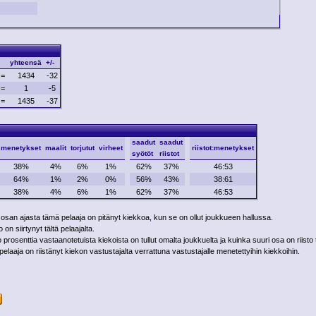
yhteensä
+/-
=
1434
-32
=
1
-5
=
1435
-37
saadut
saadut
menetykset
maalit
torjutut
virheet
riistot:menetykset
syötöt
riistot
38%
4%
6%
1%
62%
37%
46:53
64%
1%
2%
0%
56%
43%
38:61
38%
4%
6%
1%
62%
37%
46:53
 osan ajasta tämä pelaaja on pitänyt kiekkoa, kun se on ollut joukkueen hallussa.
on siirtynyt tältä pelaajalta.
rosenttia vastaanotetuista kiekoista on tullut omalta joukkuelta ja kuinka suuri osa on riisto 
laaja on riistänyt kiekon vastustajalta verrattuna vastustajalle menetettyihin kiekkoihin.