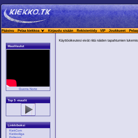
Pääsivu
Pelaa kiekkoa
Kirjaudu sisään
Rekisteröidy
VIP
Joukkueet
Pelaa
Käyttöoikeutesi eivät riitä näiden tapahtumien lukemis
Maalilaulut
Guerra Norte
Top 5 -maalit
Linkkiboksi
KiekCom
Kiekkoliiga
Pelijengi