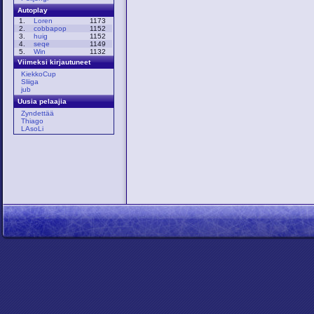
Autoplay
1.
Loren
1173
2.
cobbapop
1152
3.
huig
1152
4.
seqe
1149
5.
Win
1132
Viimeksi kirjautuneet
KiekkoCup
Sliiga
jub
Uusia pelaajia
Zyndettää
Thiago
LAsoLi