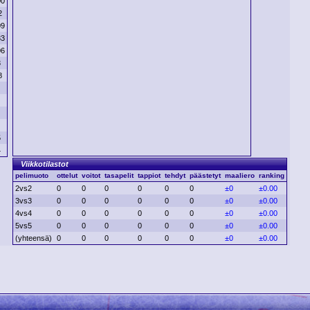
00
2
09
33
06
3
8
5
4
Viikkotilastot
pelimuoto
ottelut
voitot
tasapelit
tappiot
tehdyt
päästetyt
maaliero
ranking
2vs2
0
0
0
0
0
0
±0
±0.00
3vs3
0
0
0
0
0
0
±0
±0.00
4vs4
0
0
0
0
0
0
±0
±0.00
5vs5
0
0
0
0
0
0
±0
±0.00
(yhteensä)
0
0
0
0
0
0
±0
±0.00