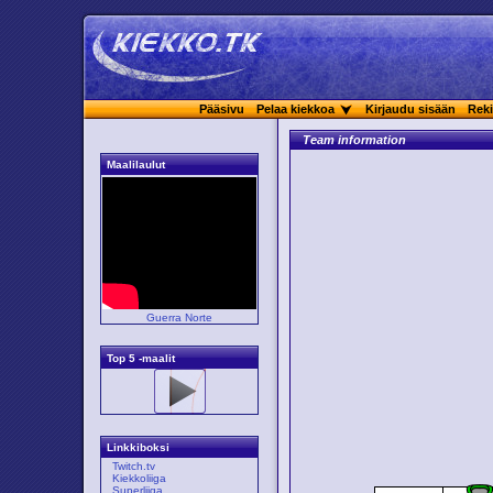
Pääsivu
Pelaa kiekkoa
Kirjaudu sisään
Reki
Team information
Maalilaulut
Guerra Norte
Top 5 -maalit
Linkkiboksi
Twitch.tv
Kiekkoliiga
Superliiga