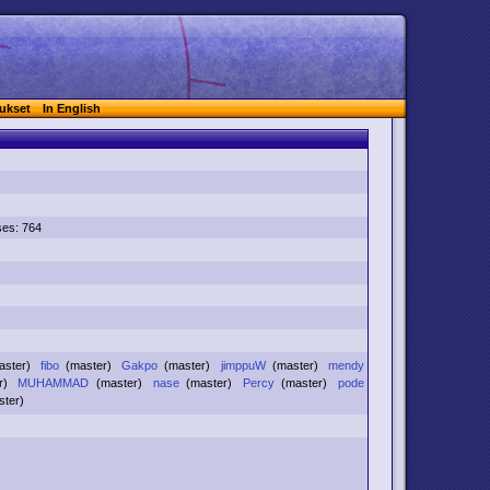
ukset
In English
ses: 764
aster)
fibo
(master)
Gakpo
(master)
jimppuW
(master)
mendy
er)
MUHAMMAD
(master)
nase
(master)
Percy
(master)
pode
ster)