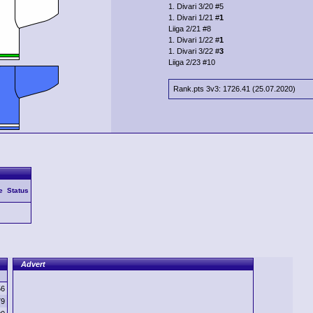
1. Divari 3/20 #5
1. Divari 1/21 #
1
Liiga 2/21 #8
1. Divari 1/22 #
1
1. Divari 3/22 #
3
Liiga 2/23 #10
Rank.pts 3v3: 1726.41 (25.07.2020)
e
Status
Advert
56
79