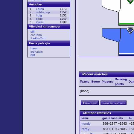
Autoplay
1.
Loren
1173
2.
cobbapop
1152
3.
huig
1152
4.
seqe
1149
5.
loreni
1130
Viimeksi kirjautuneet
siili
cantona
KiekkoCup
Uusia pelaajia
haram
jookalain
b0t
Recent matches
Ranking
Teams
Score
Players
Dat
points
(none)
Tapahtumat
show all matches
Member statistics
name
goals+assists
+/-
mendy
396+1547 =1943
+1
Percy
887+1119 =2006
+3