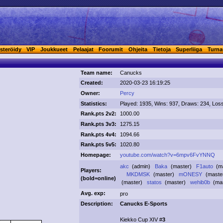
steröidy
VIP
Joukkueet
Pelaajat
Foorumit
Ohjeita
Tietoja
Superliiga
Turna
Team name:
Canucks
Created:
2020-03-23 16:19:25
Owner:
Percy
Statistics:
Played: 1935, Wins: 937, Draws: 234, Los
Rank.pts 2v2:
1000.00
Rank.pts 3v3:
1275.15
Rank.pts 4v4:
1094.66
Rank.pts 5v5:
1020.80
Homepage:
youtube.com/watch?v=6mpv6FvYNNQ
akc
(admin)
Baka
(master)
F1auto
(m
Players:
MKDMSK
(master)
mONESY
(mast
(
bold
=online)
(master)
statos
(master)
wehib0b
(ma
Avg. exp:
pro
Description:
Canucks E-Sports
Kiekko Cup XIV #
3