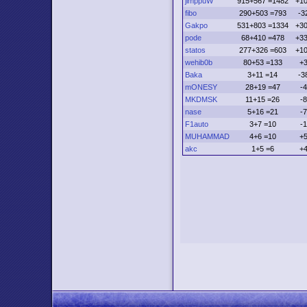
jimppuW
915+567 =1482
+1
fibo
290+503 =793
-3
Gakpo
531+803 =1334
+3
pode
68+410 =478
+3
statos
277+326 =603
+1
wehib0b
80+53 =133
+
Baka
3+11 =14
-3
mONESY
28+19 =47
-4
MKDMSK
11+15 =26
-8
nase
5+16 =21
-7
F1auto
3+7 =10
-1
MUHAMMAD
4+6 =10
+
akc
1+5 =6
+