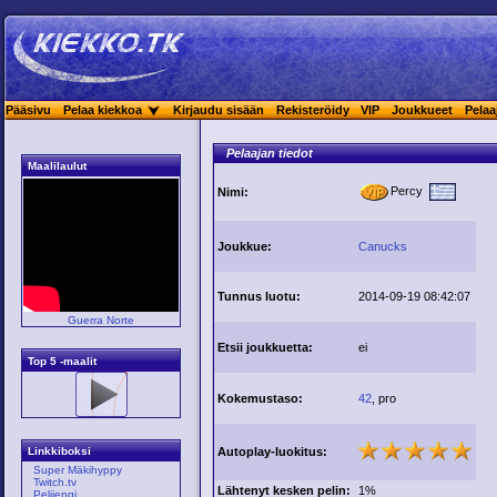
Pääsivu
Pelaa kiekkoa
Kirjaudu sisään
Rekisteröidy
VIP
Joukkueet
Pelaa
Pelaajan tiedot
Maalilaulut
Percy
Nimi:
Joukkue:
Canucks
Tunnus luotu:
2014-09-19 08:42:07
Guerra Norte
Etsii joukkuetta:
ei
Top 5 -maalit
Kokemustaso:
42
, pro
Autoplay-luokitus:
Linkkiboksi
Super Mäkihyppy
Twitch.tv
Lähtenyt kesken pelin:
1%
Pelijengi