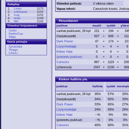
Viimeksi pelissä:
2 viikkoa sitten
Autoplay
Vapaa teksti:
Canucksin koutsi. Joskus i
1.
Loren
1173
2.
cobbapop
1152
3.
huig
1152
4.
seqe
1149
Perustilastot
5.
Win
1132
joukkue
maalit
syötöt
yhtee
Viimeksi kirjautuneet
Coder
vanhat joukkueet, 28 kpl
151
+
194
=
34
KiekkoCup
(harjoituspelit)
507
+
609
=
111
Sliiga
Dark Power
47
+
174
=
22
Uusia pelaajia
Löylynheittäjät
5
+
4
=
9
Zyndettää
Thiago
Kölner Haie
0
+
0
=
0
LAsoLi
(poistettu joukkue)
0
+
0
=
0
Canucks
887
+
1119
=
200
(yhteensä)
1597
+
2100
=
369
Kiekon hallinta ym.
joukkue
hallinta
syötöt
menetyk
vanhat joukkueet, 28 kpl
35%
57%
33%
(harjoituspelit)
34%
55%
33%
Dark Power
33%
65%
27%
Löylynheittäjät
24%
59%
28%
Kölner Haie
--%
0%
0%
(poistettu joukkue)
--%
0%
0%
Canucks
40%
60%
31%