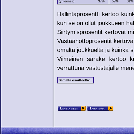
(yhteensä)
37%
59%
31%
Hallintaprosentti kertoo kui
kun se on ollut joukkueen hal
Siirtymisprosentit kertovat mih
Vastaanottoprosentit kertovat
omalta joukkuelta ja kuinka su
Viimeinen sarake kertoo ku
verrattuna vastustajalle mene
Samalta osoitteelta:
Lähetä viesti
Tapahtumat