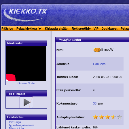
Pääsivu
Pelaa kiekkoa
Kirjaudu sisään
Rekisteröidy
VIP
Joukkueet
Pelaa
Pelaajan tiedot
Maalilaulut
jimppuW
Nimi:
Joukkue:
Canucks
Tunnus luotu:
2020-05-23 13:00:26
Guerra Norte
Etsii joukkuetta:
ei
Top 5 -maalit
Kokemustaso:
38
, pro
Autoplay-luokitus:
Linkkiboksi
1vs1-liiga
TyperA-kirjoitustesti
Lähtenyt kesken pelin:
6%
Tilastot.info