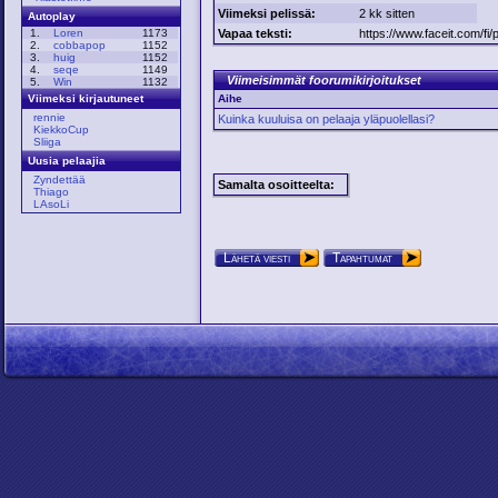
Viimeksi pelissä:
2 kk sitten
Autoplay
Vapaa teksti:
https://www.faceit.com/fi
1.
Loren
1173
2.
cobbapop
1152
3.
huig
1152
4.
seqe
1149
Viimeisimmät foorumikirjoitukset
5.
Win
1132
Aihe
Viimeksi kirjautuneet
rennie
Kuinka kuuluisa on pelaaja yläpuolellasi?
KiekkoCup
Sliiga
Uusia pelaajia
Zyndettää
Samalta osoitteelta:
Thiago
LAsoLi
Lähetä viesti
Tapahtumat