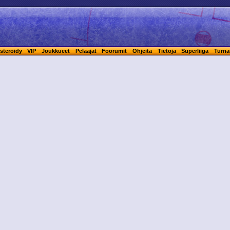
steröidy
VIP
Joukkueet
Pelaajat
Foorumit
Ohjeita
Tietoja
Superliiga
Turna