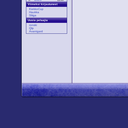
Viimeksi kirjautuneet
KiekkoCup
Haukka
Sliiga
Uusia pelaajia
ronski
Qlp
Avantgard