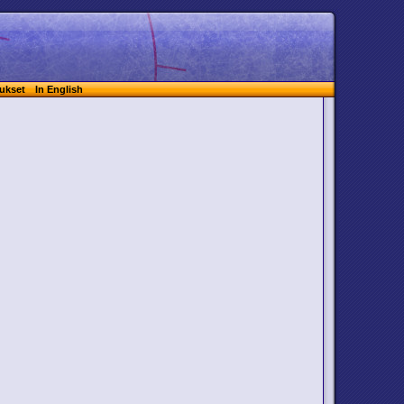
ukset
In English