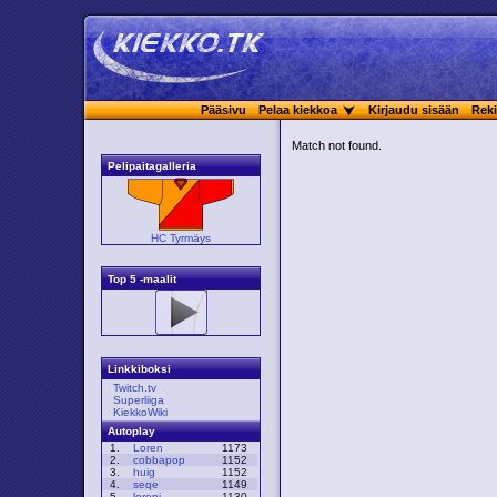
Pääsivu
Pelaa kiekkoa
Kirjaudu sisään
Reki
Match not found.
Pelipaitagalleria
HC Tyrmäys
Top 5 -maalit
Linkkiboksi
Twitch.tv
Superliiga
KiekkoWiki
Autoplay
1.
Loren
1173
2.
cobbapop
1152
3.
huig
1152
4.
seqe
1149
5.
loreni
1130