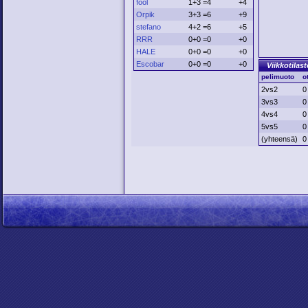
fool
1+3 =4
+4
Orpik
3+3 =6
+9
stefano
4+2 =6
+5
RRR
0+0 =0
+0
HALE
0+0 =0
+0
Escobar
0+0 =0
+0
Viikkotilast
pelimuoto
o
2vs2
0
3vs3
0
4vs4
0
5vs5
0
(yhteensä)
0