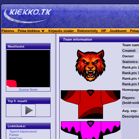
Pääsivu
Pelaa kiekkoa
Kirjaudu sisään
Rekisteröidy
VIP
Joukkueet
Pelaa
Team information
Team nam
Maalilaulut
Created:
Owner:
Statistics:
Rank.pts 
Rank.pts 
Rank.pts 
Rank.pts 
Homepag
Guerra Norte
Players:
Top 5 -maalit
(
bold
=onl
Avg. exp:
Descripti
Linkkiboksi
TyperA-kirjoitustesti
Paitsio
KiekCom