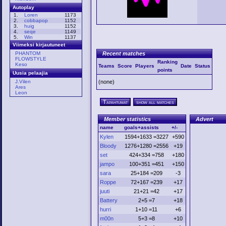
Autoplay
1.
Loren
1173
2.
cobbapop
1152
3.
huig
1152
4.
seqe
1149
5.
Win
1137
Viimeksi kirjautuneet
Recent matches
PHANTOM
FLOWSTYLE
Ranking
Keso
Teams
Score
Players
Date
Status
points
Uusia pelaajia
J.Vilen
(none)
Ares
Leon
Tapahtumat
show all matches
Member statistics
Advert
name
goals+assists
+/-
Kylen
1594+1633 =3227
+590
Bloody
1276+1280 =2556
+19
set
424+334 =758
+180
jampo
100+351 =451
+150
sara
25+184 =209
-3
Roppe
72+167 =239
+17
juuti
21+21 =42
+17
Battery
2+5 =7
+18
hurri
1+10 =11
+6
m00n
5+3 =8
+10