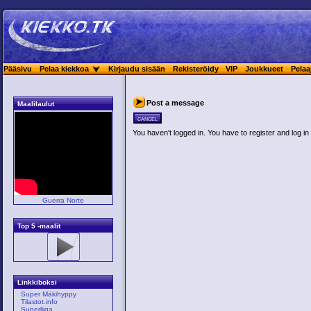
Pääsivu
Pelaa kiekkoa
Kirjaudu sisään
Rekisteröidy
VIP
Joukkueet
Pelaa
Post a message
Maalilaulut
cancel
You haven't logged in. You have to register and log in 
Guerra Norte
Top 5 -maalit
Linkkiboksi
Super Mäkihyppy
Tilastot.info
Superliiga