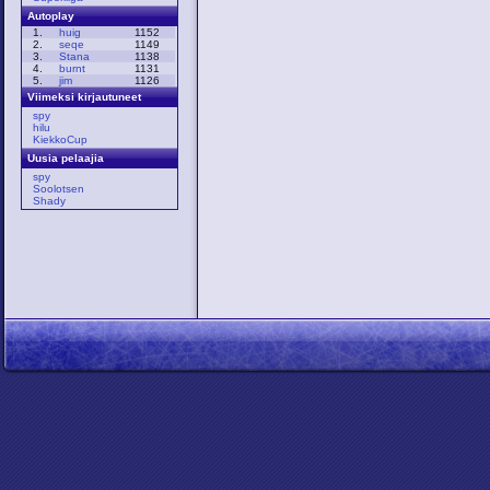
Autoplay
1.
huig
1152
2.
seqe
1149
3.
Stana
1138
4.
burnt
1131
5.
jim
1126
Viimeksi kirjautuneet
spy
hilu
KiekkoCup
Uusia pelaajia
spy
Soolotsen
Shady