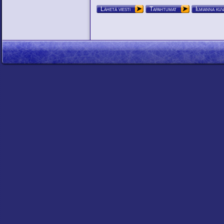
Lähetä viesti
Tapahtumat
Ilmianna kuv