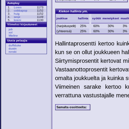
Autoplay
1.
Loren
1173
2.
cobbapop
1152
Kiekon hallinta ym.
3.
huig
1152
4.
seqe
1149
joukkue
hallinta
syötöt
menetykset
maali
5.
loreni
1130
Viimeksi kirjautuneet
(harjoituspelit)
25%
60%
30%
3%
jub
(yhteensä)
25%
60%
30%
3%
xol
Mieline
Uusia pelaajia
Hallintaprosentti kertoo kui
duffiduke
dustin
kun se on ollut joukkueen hal
ronski
Siirtymisprosentit kertovat mih
Vastaanottoprosentit kertovat
omalta joukkuelta ja kuinka su
Viimeinen sarake kertoo ku
verrattuna vastustajalle mene
Samalta osoitteelta: