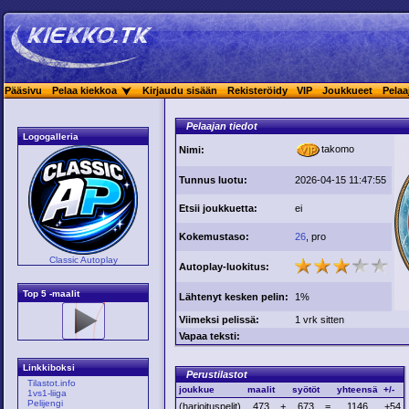
Pääsivu
Pelaa kiekkoa
Kirjaudu sisään
Rekisteröidy
VIP
Joukkueet
Pelaa
Pelaajan tiedot
Logogalleria
takomo
Nimi:
Tunnus luotu:
2026-04-15 11:47:55
Etsii joukkuetta:
ei
Kokemustaso:
26
, pro
Classic Autoplay
Autoplay-luokitus:
Top 5 -maalit
Lähtenyt kesken pelin:
1%
Viimeksi pelissä:
1 vrk sitten
Vapaa teksti:
Linkkiboksi
Perustilastot
Tilastot.info
joukkue
maalit
syötöt
yhteensä
+/-
1vs1-liiga
Pelijengi
(harjoituspelit)
473
+
673
=
1146
+54