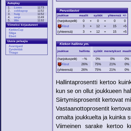
Autoplay
1.
Loren
1173
Perustilastot
2.
cobbapop
1152
3.
huig
1152
joukkue
maalit
syötöt
yhteensä
+/-
4.
seqe
1149
5.
Win
1132
(harjoituspelit)
0
+
0
=
0
0
Viimeksi kirjautuneet
Kisut
3
+
12
=
15
+5
KiekkoCup
(yhteensä)
3
+
12
=
15
+5
Sliiga
Ebert
Uusia pelaajia
Kiekon hallinta ym.
Avantgard
Zyndettää
joukkue
hallinta
syötöt
menetykset
maali
Thiago
(harjoituspelit)
--%
0%
0%
0%
Kisut
26%
75%
21%
0%
(yhteensä)
26%
75%
21%
0%
Hallintaprosentti kertoo kui
kun se on ollut joukkueen hal
Siirtymisprosentit kertovat mih
Vastaanottoprosentit kertovat
omalta joukkuelta ja kuinka su
Viimeinen sarake kertoo ku