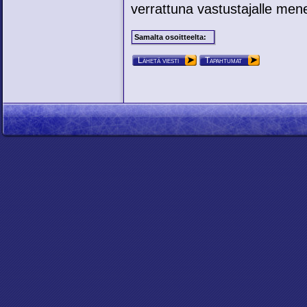
verrattuna vastustajalle mene
Samalta osoitteelta:
Lähetä viesti
Tapahtumat