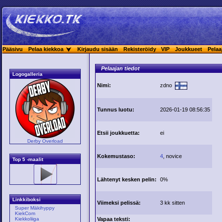
Pääsivu
Pelaa kiekkoa
Kirjaudu sisään
Rekisteröidy
VIP
Joukkueet
Pelaa
Pelaajan tiedot
Logogalleria
Nimi:
zdno
Tunnus luotu:
2026-01-19 08:56:35
Etsii joukkuetta:
ei
Derby Overload
Kokemustaso:
4
, novice
Top 5 -maalit
Lähtenyt kesken pelin:
0%
Linkkiboksi
Viimeksi pelissä:
3 kk sitten
Super Mäkihyppy
KiekCom
Vapaa teksti:
Kiekkoliiga