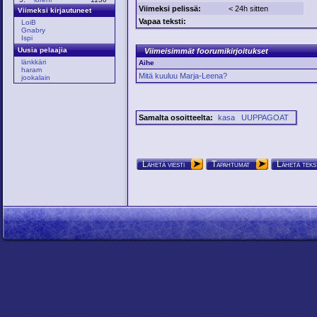
Viimeksi pelissä:
< 24h sitten
Viimeksi kirjautuneet
Vapaa teksti:
LoiB
Gnabry
Ispi
Uusia pelaajia
Viimeisimmät foorumikirjoitukset
länkkäri
Aihe
haram
Mitä kuuluu Marja-Leena?
jookalain
Samalta osoitteelta:
kasa
UUPPAGOAT
Lähetä viesti
Tapahtumat
Lähetä teks