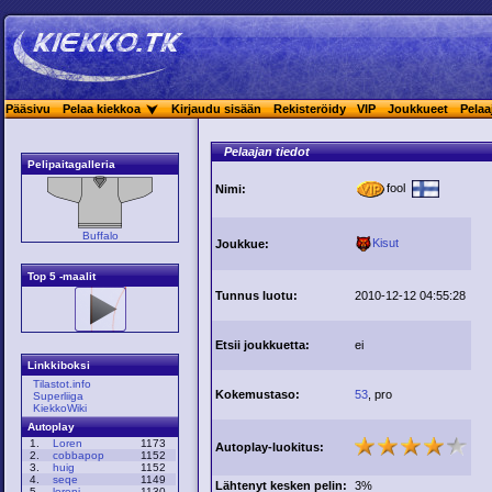
Pääsivu
Pelaa kiekkoa
Kirjaudu sisään
Rekisteröidy
VIP
Joukkueet
Pelaa
Pelaajan tiedot
Pelipaitagalleria
fool
Nimi:
Buffalo
Kisut
Joukkue:
Top 5 -maalit
Tunnus luotu:
2010-12-12 04:55:28
Etsii joukkuetta:
ei
Linkkiboksi
Tilastot.info
Kokemustaso:
53
, pro
Superliiga
KiekkoWiki
Autoplay
1.
Loren
1173
Autoplay-luokitus:
2.
cobbapop
1152
3.
huig
1152
4.
seqe
1149
Lähtenyt kesken pelin:
3%
5.
loreni
1130