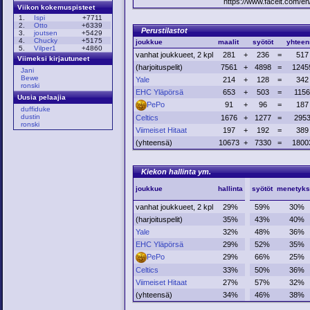
https://www.faceit.com/en
Viikon kokemuspisteet
1.
Ispi
+7711
2.
Otto
+6339
Perustilastot
3.
joutsen
+5429
4.
Chucky
+5175
joukkue
maalit
syötöt
yhteen
5.
Vilper1
+4860
vanhat joukkueet, 2 kpl
281
+
236
=
517
Viimeksi kirjautuneet
(harjoituspelit)
7561
+
4898
=
1245
Jani
Bewe
Yale
214
+
128
=
342
ronski
EHC Yläpörsä
653
+
503
=
1156
Uusia pelaajia
PePo
91
+
96
=
187
duffiduke
dustin
Celtics
1676
+
1277
=
295
ronski
Viimeiset Hitaat
197
+
192
=
389
(yhteensä)
10673
+
7330
=
1800
Kiekon hallinta ym.
joukkue
hallinta
syötöt
menetyks
vanhat joukkueet, 2 kpl
29%
59%
30%
(harjoituspelit)
35%
43%
40%
Yale
32%
48%
36%
EHC Yläpörsä
29%
52%
35%
PePo
29%
66%
25%
Celtics
33%
50%
36%
Viimeiset Hitaat
27%
57%
32%
(yhteensä)
34%
46%
38%