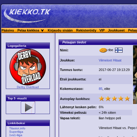
Pääsivu
Pelaa kiekkoa
Kirjaudu sisään
Rekisteröidy
VIP
Joukkueet
Pelaa
Pelaajan tiedot
Logogalleria
ribe
Nimi:
Joukkue:
Viimeiset Hitaat
Tunnus luotu:
2017-06-27 19:13:29
Etsii joukkuetta:
ei
Derby Overload
Kokemustaso:
85
, elite
Top 5 -maalit
Autoplay-luokitus:
Lähtenyt kesken pelin:
6%
Viimeksi pelissä:
< 24h sitten
Vapaa teksti:
liian helppo peli
Linkkiboksi
Viimeiset Hitaat vs. Pepo
Tilastot.info
Superliiga
1vs1-liiga