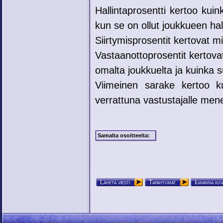
Hallintaprosentti kertoo kui
kun se on ollut joukkueen hal
Siirtymisprosentit kertovat mih
Vastaanottoprosentit kertovat
omalta joukkuelta ja kuinka su
Viimeinen sarake kertoo ku
verrattuna vastustajalle mene
Samalta osoitteelta:
Lähetä viesti
Tapahtumat
Ilmianna kuv