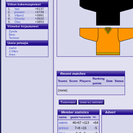
Viikon kokemuspisteet
1.
Ispi
+6137
2.
joutsen
+4739
3.
Vilper1
+3991
4.
Chucky
+3920
5.
Otto
+3853
Viimeksi kirjautuneet
Zynde
Bein
Tenkrat
Uusia pelaajia
mahti
J.Vilen
Ares
Recent matches
Ranking
Teams
Score
Players
Date
Status
points
(none)
Tapahtumat
show all matches
Member statistics
Advert
name
goals+assists
+/-
odens
46+67 =113
+64
prinssi
7+8 =15
-5