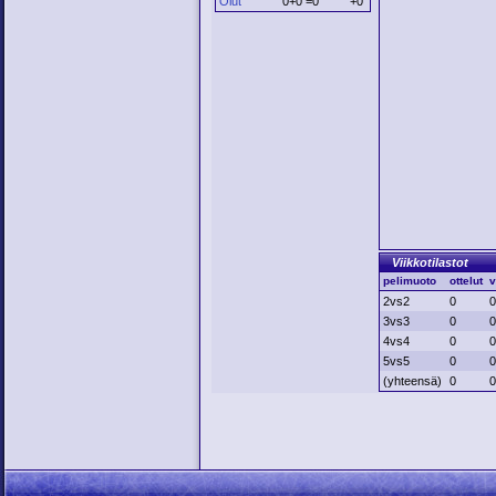
Olut
0+0 =0
+0
Viikkotilastot
pelimuoto
ottelut
v
2vs2
0
3vs3
0
4vs4
0
5vs5
0
(yhteensä)
0