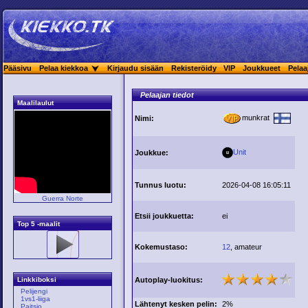
Pääsivu
Pelaa kiekkoa
Kirjaudu sisään
Rekisteröidy
VIP
Joukkueet
Pelaa
Pelaajan tiedot
Maalilaulut
munkrat
Nimi:
Unit
Joukkue:
Tunnus luotu:
2026-04-08 16:05:11
Guerra Norte
Etsii joukkuetta:
ei
Top 5 -maalit
Kokemustaso:
12
, amateur
Autoplay-luokitus:
Linkkiboksi
Pelijengi
1vs1-liiga
Lähtenyt kesken pelin:
2%
Paitsio