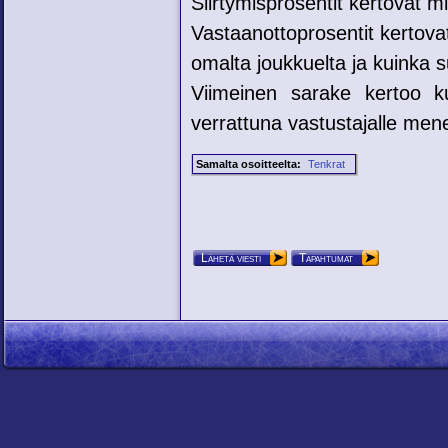
Siirtymisprosentit kertovat mih
Vastaanottoprosentit kertovat
omalta joukkuelta ja kuinka su
Viimeinen sarake kertoo ku
verrattuna vastustajalle mene
Samalta osoitteelta:
Tenkrat
Lähetä viesti
Tapahtumat