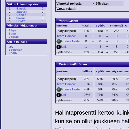
Viimeksi pelissä:
< 24h sitten
Viikon kokemuspisteet
Vapaa teksti:
1.
Barcola
0
2.
aatousti
0
3.
Gaerea
0
4.
bajane
0
Perustilastot
5.
HDMC
0
joukkue
maalit
syötöt
yhteensä
+/-
Viimeksi kirjautuneet
Sliiga
(harjoituspelit)
118
+
150
=
268
+4
Sane
Team Darrew
0
+
0
=
0
0
Bastian
Guerra Norte
0
+
0
=
0
0
Uusia pelaajia
Unit
1
+
4
=
5
0
spy
Soolotsen
(yhteensä)
119
+
154
=
273
+4
Shady
Kiekon hallinta ym.
joukkue
hallinta
syötöt
menetykset
maa
(harjoituspelit)
28%
58%
29%
3
Team Darrew
--%
0%
0%
0
Guerra Norte
--%
0%
0%
0
Unit
26%
71%
24%
0
(yhteensä)
28%
59%
28%
3
Hallintaprosentti kertoo kui
kun se on ollut joukkueen hal