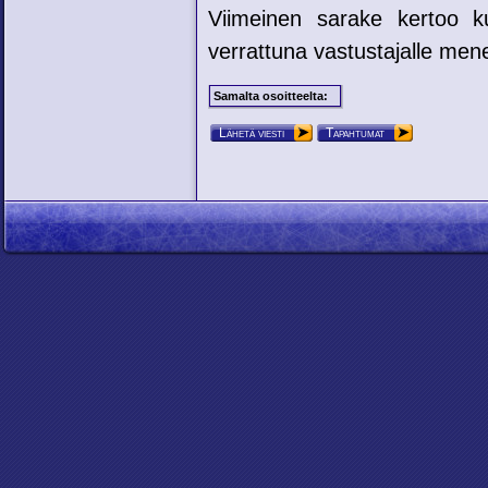
Viimeinen sarake kertoo ku
verrattuna vastustajalle mene
Samalta osoitteelta:
Lähetä viesti
Tapahtumat