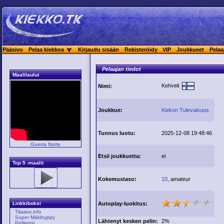
Pääsivu
Pelaa kiekkoa
Kirjaudu sisään
Rekisteröidy
VIP
Joukkueet
Pelaa
Pelaajan tiedot
Maalilaulut
Kehveli
Nimi:
Joukkue:
Kiekon Tulevaisuus
Tunnus luotu:
2025-12-08 19:48:46
Guerra Norte
Etsii joukkuetta:
ei
Top 5 -maalit
Kokemustaso:
10
, amateur
Autoplay-luokitus:
Linkkiboksi
Tilastot.info
Super Mäkihyppy
Lähtenyt kesken pelin:
2%
Pelijengi