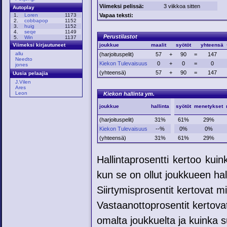
Viimeksi pelissä:
3 viikkoa sitten
Autoplay
Vapaa teksti:
1.
Loren
1173
2.
cobbapop
1152
3.
huig
1152
4.
seqe
1149
Perustilastot
5.
Win
1137
joukkue
maalit
syötöt
yhteensä
Viimeksi kirjautuneet
allu
(harjoituspelit)
57
+
90
=
147
Needto
Kiekon Tulevaisuus
0
+
0
=
0
jones
(yhteensä)
57
+
90
=
147
Uusia pelaajia
J.Vilen
Ares
Leon
Kiekon hallinta ym.
joukkue
hallinta
syötöt
menetykset
(harjoituspelit)
31%
61%
29%
Kiekon Tulevaisuus
--%
0%
0%
(yhteensä)
31%
61%
29%
Hallintaprosentti kertoo kui
kun se on ollut joukkueen hal
Siirtymisprosentit kertovat mih
Vastaanottoprosentit kertovat
omalta joukkuelta ja kuinka su