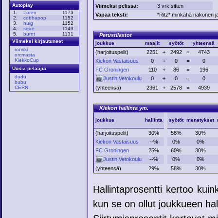
Autoplay
Viimeksi pelissä:
3 vrk sitten
1.
Loren
1173
Vapaa teksti:
*Ritz* minkähä näkönen jan
2.
cobbapop
1152
3.
huig
1152
4.
seqe
1149
5.
burnt
1131
Perustilastot
Viimeksi kirjautuneet
joukkue
maalit
syötöt
yhteensä
ronski
(harjoituspelit)
2251
+
2492
=
4743
orcmasta
KiekkoCup
Kiekon Vastaisuus
0
+
0
=
0
Uusia pelaajia
FC Groningen
110
+
86
=
196
dudu
Justin Vetokoulu
0
+
0
=
0
bubu
(yhteensä)
2361
+
2578
=
4939
CERN
Kiekon hallinta ym.
joukkue
hallinta
syötöt
menetykset
(harjoituspelit)
30%
58%
30%
Kiekon Vastaisuus
--%
0%
0%
FC Groningen
25%
60%
30%
Justin Vetokoulu
--%
0%
0%
(yhteensä)
29%
58%
30%
Hallintaprosentti kertoo kui
kun se on ollut joukkueen hal