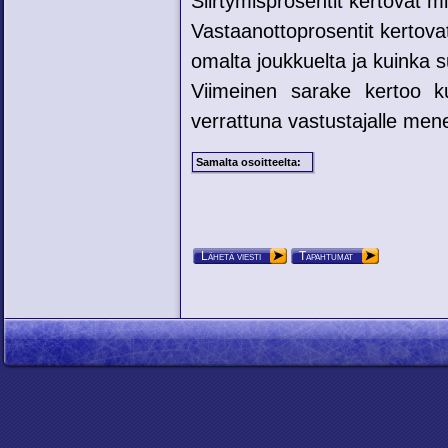
Siirtymisprosentit kertovat mih
Vastaanottoprosentit kertovat
omalta joukkuelta ja kuinka su
Viimeinen sarake kertoo ku
verrattuna vastustajalle mene
Samalta osoitteelta:
Lähetä viesti
Tapahtumat