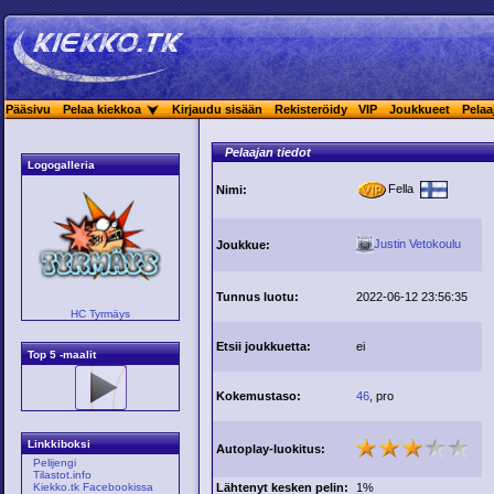
Pääsivu
Pelaa kiekkoa
Kirjaudu sisään
Rekisteröidy
VIP
Joukkueet
Pelaa
Pelaajan tiedot
Logogalleria
Fella
Nimi:
Justin Vetokoulu
Joukkue:
Tunnus luotu:
2022-06-12 23:56:35
HC Tyrmäys
Etsii joukkuetta:
ei
Top 5 -maalit
Kokemustaso:
46
, pro
Linkkiboksi
Autoplay-luokitus:
Pelijengi
Tilastot.info
Lähtenyt kesken pelin:
1%
Kiekko.tk Facebookissa