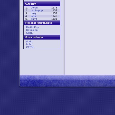
Autoplay
1.
Loren
1173
2.
cobbapop
1152
3.
huig
1152
4.
seqe
1149
5.
burnt
1131
Viimeksi kirjautuneet
KiekkoCup
Retukeppi
Sliiga
Uusia pelaajia
dudu
bubu
CERN