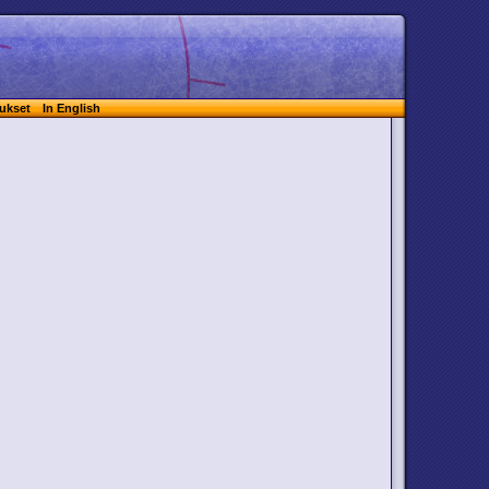
ukset
In English