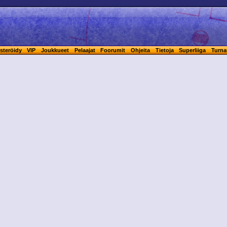
steröidy
VIP
Joukkueet
Pelaajat
Foorumit
Ohjeita
Tietoja
Superliiga
Turna