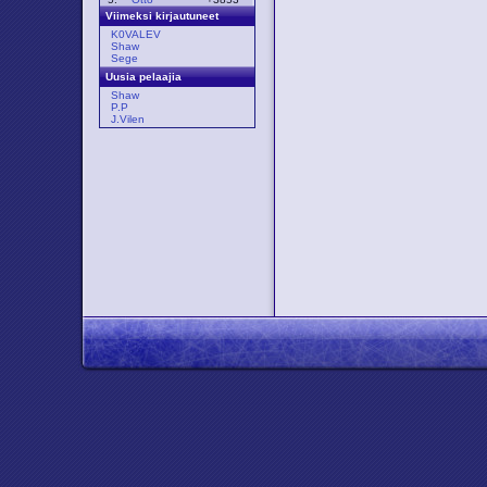
Viimeksi kirjautuneet
K0VALEV
Shaw
Sege
Uusia pelaajia
Shaw
P.P
J.Vilen