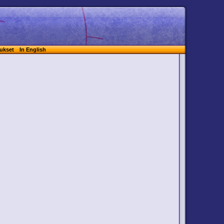
ukset
In English