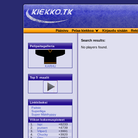
Pääsivu
Pelaa kiekkoa
Kirjaudu sisään
Reki
Search results:
Pelipaitagalleria
No players found.
KARHU
Top 5 -maalit
Linkkiboksi
Paitsio
Superliiga
Super Mäkihyppy
Viikon kokemuspisteet
1.
Ispi
+6233
2.
joutsen
+4739
3.
Vilper1
+3991
4.
Chucky
+3920
5.
Otto
+3853