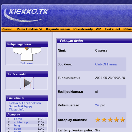
Pääsivu
Pelaa kiekkoa
Kirjaudu sisään
Rekisteröidy
VIP
Joukkueet
Pelaa
Pelaajan tiedot
Pelipaitagalleria
Nimi:
Cypress
Sulttaanit
Joukkue:
Club Of Härmä
Top 5 -maalit
Tunnus luotu:
2024-05-23 09:35:20
Etsii joukkuetta:
ei
Linkkiboksi
Kiekko.tk Facebookissa
Kokemustaso:
24
, pro
Super Mäkihyppy
Tilastot.info
Autoplay
1.
Loren
1173
Autoplay-luokitus:
2.
cobbapop
1152
3.
huig
1152
4.
seqe
1149
Lähtenyt kesken pelin:
3%
5.
burnt
1131