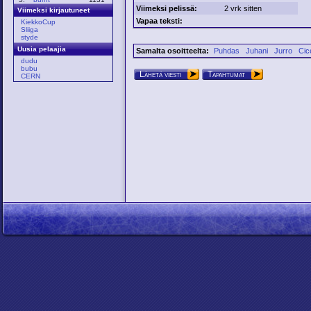
Viimeksi pelissä:
2 vrk sitten
Viimeksi kirjautuneet
Vapaa teksti:
KiekkoCup
Sliiga
styde
Uusia pelaajia
Samalta osoitteelta:
Puhdas
Juhani
Jurro
Cic
dudu
bubu
Lähetä viesti
Tapahtumat
CERN