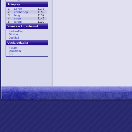
Autoplay
1.
Loren
1173
2.
cobbapop
1152
3.
huig
1152
4.
seqe
1149
5.
loreni
1130
Viimeksi kirjautuneet
KiekkoCup
Shabe
Justify2
Uusia pelaajia
haram
jookalain
b0t