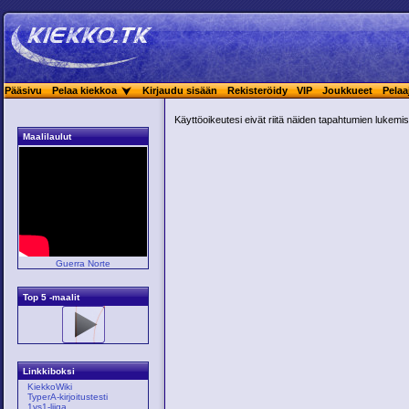
Pääsivu
Pelaa kiekkoa
Kirjaudu sisään
Rekisteröidy
VIP
Joukkueet
Pelaa
Käyttöoikeutesi eivät riitä näiden tapahtumien lukemis
Maalilaulut
Guerra Norte
Top 5 -maalit
Linkkiboksi
KiekkoWiki
TyperA-kirjoitustesti
1vs1-liiga