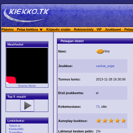
Pääsivu
Pelaa kiekkoa
Kirjaudu sisään
Rekisteröidy
VIP
Joukkueet
Pelaa
Pelaajan tiedot
Maalilaulut
boy
Nimi:
Joukkue:
vanhat_pojat
Tunnus luotu:
2013-11-28 16:30:06
Guerra Norte
Etsii joukkuetta:
ei
Top 5 -maalit
Kokemustaso:
73
, elite
Autoplay-luokitus:
Linkkiboksi
Twitch.tv
KiekkoWiki
Lähtenyt kesken pelin:
1%
Superliiga