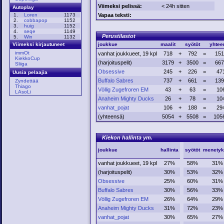
Viimeksi pelissä:
< 24h sitten
Autoplay
Vapaa teksti:
1.
Loren
1173
2.
cobbapop
1152
3.
huig
1152
4.
seqe
1149
Perustilastot
5.
Win
1132
joukkue
maalit
syötöt
yhtee
Viimeksi kirjautuneet
immOt
vanhat joukkueet, 19 kpl
718
+
792
=
151
KiekkoCup
(harjoituspelit)
3179
+
3500
=
667
Sliiga
Obsessive
245
+
226
=
47
Uusia pelaajia
Buffalo Sabres
737
+
661
=
139
Zyndettää
Thiago
Völlig Zugefroren EM
43
+
63
=
10
LAsoLi
Anaheim Mighty Ducks
26
+
78
=
10
vanhat_pojat
106
+
188
=
29
(yhteensä)
5054
+
5508
=
105
Kiekon hallinta ym.
joukkue
hallinta
syötöt
menetyk
vanhat joukkueet, 19 kpl
27%
58%
31%
(harjoituspelit)
30%
53%
32%
Obsessive
25%
60%
31%
Buffalo Sabres
30%
56%
33%
Völlig Zugefroren EM
26%
64%
29%
Anaheim Mighty Ducks
31%
72%
23%
vanhat_pojat
30%
65%
27%