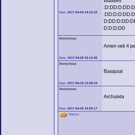
Bubbles
:D:DD:D:DD:
Date:
2017-04-04 23:12:22
:DD:D:D:DD:
D:DD:D:DD:D
D:D:D:DD
Anonymous
Amen veti 4 pe
Date:
2017-04-05 03:13:45
Anonymous
Basquiat
Date:
2017-04-15 15:58:24
Anonymous
Archuleta
Date:
2017-04-20 19:50:17
Mainos