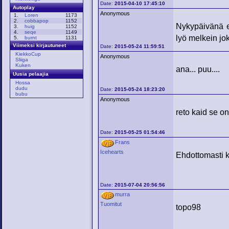
Date:
2015-04-10 17:45:10
Autoplay
Anonymous
1.
Loren
1173
2.
cobbapop
1152
Nykypäivänä e
3.
huig
1152
4.
seqe
1149
lyö melkein jok
5.
burnt
1131
Viimeksi kirjautuneet
Date:
2015-05-24 11:59:51
KiekkoCup
Anonymous
Sliiga
Kuken
ana... puu....
Uusia pelaajia
Hossa
dudu
Date:
2015-05-24 18:23:20
bubu
Anonymous
reto kaid se o
Date:
2015-05-25 01:54:46
Frans
Icehearts
Ehdottomasti k
Date:
2015-07-04 20:56:56
murra
Tuomitut
topo98