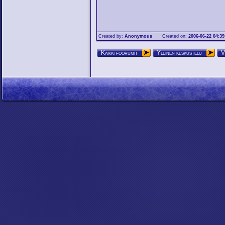
Created by:
Anonymous
Created on:
2006-06-22 04:39
Kaikki foorumit
Yleinen keskustelu
V