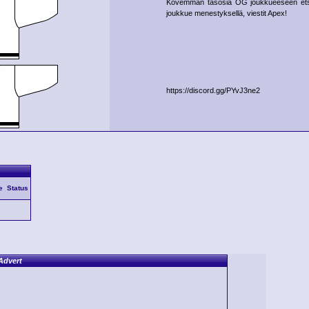
Kovemman tasosia OG joukkueeseen etsillä 
joukkue menestyksellä, viestit Apex!
https://discord.gg/PYvJ3ne2
e
Status
Advert