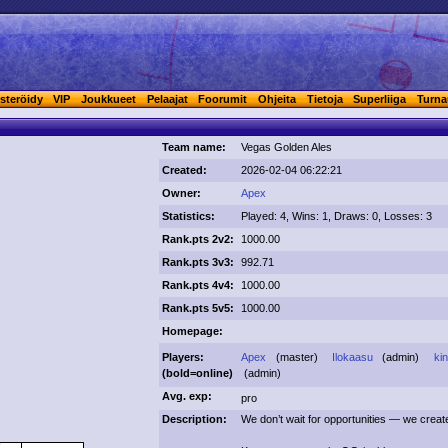
steröidy
VIP
Joukkueet
Pelaajat
Foorumit
Ohjeita
Tietoja
Superliiga
Turna
Team name:
Vegas Golden Ales
Created:
2026-02-04 06:22:21
Owner:
Apex
Statistics:
Played: 4, Wins: 1, Draws: 0, Losses: 3
Rank.pts 2v2:
1000.00
Rank.pts 3v3:
992.71
Rank.pts 4v4:
1000.00
Rank.pts 5v5:
1000.00
Homepage:
Players:
Apex
(master)
Ilokaasu
(admin)
ki
(
bold
=online)
(admin)
Avg. exp:
pro
Description:
We don’t wait for opportunities — we creat