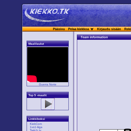
Pääsivu
Pelaa kiekkoa
Kirjaudu sisään
Reki
Team information
Maalilaulut
Guerra Norte
Top 5 -maalit
Linkkiboksi
KiekCom
1vs1-liiga
Twitch.tv