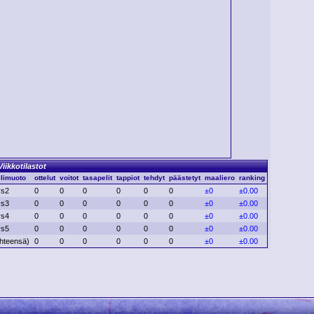
Viikkotilastot
limuoto
ottelut
voitot
tasapelit
tappiot
tehdyt
päästetyt
maaliero
ranking
vs2
0
0
0
0
0
0
±0
±0.00
vs3
0
0
0
0
0
0
±0
±0.00
vs4
0
0
0
0
0
0
±0
±0.00
vs5
0
0
0
0
0
0
±0
±0.00
hteensä)
0
0
0
0
0
0
±0
±0.00