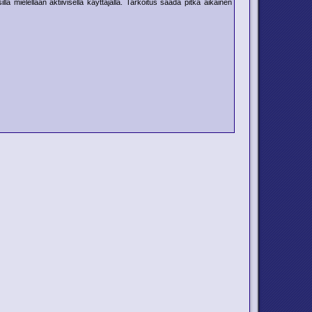
mielellään aktiivisella käyttäjällä. Tarkoitus saada pitkä aikainen