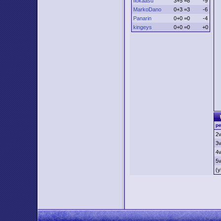
Ilokaasu
3+5 =8
-9
MarkoDano
0+3 =3
-6
Panarin
0+0 =0
-4
kingeys
0+0 =0
+0
pe
2
3
4
5
(y