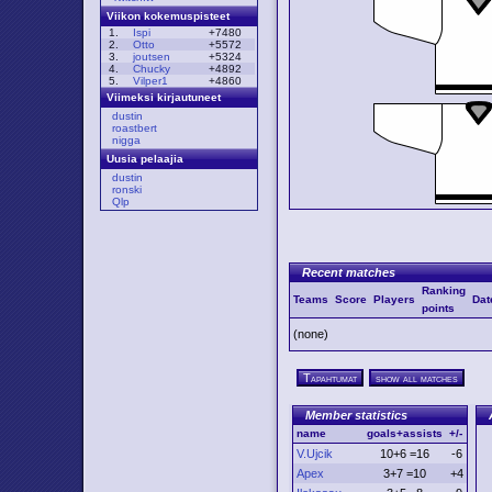
Viikon kokemuspisteet
1.
Ispi
+7480
2.
Otto
+5572
3.
joutsen
+5324
4.
Chucky
+4892
5.
Vilper1
+4860
Viimeksi kirjautuneet
dustin
roastbert
nigga
Uusia pelaajia
dustin
ronski
Qlp
Recent matches
Ranking
Teams
Score
Players
Dat
points
(none)
Tapahtumat
show all matches
Member statistics
name
goals+assists
+/-
V.Ujcik
10+6 =16
-6
Apex
3+7 =10
+4