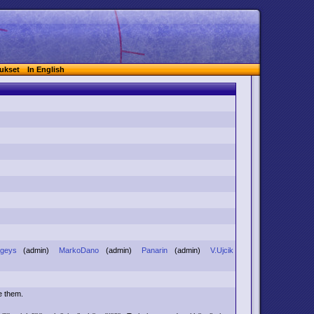
ukset
In English
ngeys
(admin)
MarkoDano
(admin)
Panarin
(admin)
V.Ujcik
e them.